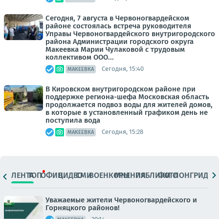
Сегодня, 7 августа в Червоногвардейском
районе состоялась встреча руководителя
Управы Червоногвардейского внутригородского
района Администрации городского округа
Макеевка Марии Чулаковой с трудовым
коллективом ООО...
Сегодня, 15:40
МАКЕЕВКА
В Кировском внутригородском районе при
поддержке региона-шефа Московская область
продолжается подвоз воды для жителей домов,
в которые в установленный графиком день не
поступила вода
Сегодня, 15:28
МАКЕЕВКА
ЛЕНТА
ТОП
ОФИЦ.
ВИДЕО
СМИ
ВОЕНКОРЫ
МНЕНИЯ
ПАБЛИКИ
ФОТО
ЛОНГРИДЫ
Уважаемые жители Червоногвардейского и
Горняцкого районов!