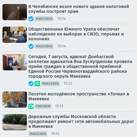
В Челябинске возле нового здания налоговой
службы построят храм
15:14
МАКЕЕВКА
Общественники Южного Урала обеспечат
наблюдение на выборах в СИЗО, тюрьмах и
колониях
15:14
МАКЕЕВКА
Сегодня, 7 августа, адвокат Донбасской
коллегии адвокатов Яна Хуснутдинова провела
приём граждан в общественной приёмной
Единой России Червоногвардейского района
городского округа Макеевка
15:12
МАКЕЕВКА
Посетил молодёжное пространство «Точка» в
Макеевке
15:12
ПАБЛИКИ
Дорожные службы Московской области
продолжают ремонт сети автомобильных дорог
в Макеевке
15:12
МАКЕЕВКА