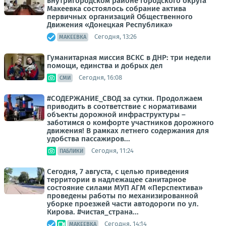
внутригородском районе городского округа
Макеевка состоялось собрание актива
первичных организаций Общественного
Движения «Донецкая Республика»
Сегодня, 13:26
МАКЕЕВКА
Гуманитарная миссия ВСКС в ДНР: три недели
помощи, единства и добрых дел
Сегодня, 16:08
СМИ
#СОДЕРЖАНИЕ_СВОД за сутки. Продолжаем
приводить в соответствие с нормативами
объекты дорожной инфраструктуры –
заботимся о комфорте участников дорожного
движения! В рамках летнего содержания для
удобства пассажиров...
Сегодня, 11:24
ПАБЛИКИ
Сегодня, 7 августа, с целью приведения
территории в надлежащее санитарное
состояние силами МУП АГМ «Перспектива»
проведены работы по механизированной
уборке проезжей части автодороги по ул.
Кирова. #чистая_страна...
Сегодня, 14:14
МАКЕЕВКА