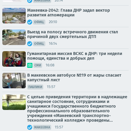
20:14
МАКЕЕВКА
Макеевка-2042: Глава ДНР задал вектор
развития агломерации
20:10
ОФИЦ.
Выезд на полосу встречного движения стал
причиной двух смертельных ДТП
16:14
ОФИЦ.
Гуманитарная миссия ВСКС в ДНР: три недели
помощи, единства и добрых дел
16:08
СМИ
В макеевском автобусе №19 от жары спасает
капустный лист
15:57
ПАБЛИКИ
С целью приведения территории в надлежащее
санитарное состояние, сотрудниками и
учащимися Государственного бюджетного
профессионального образовательного
учреждения «Макеевский транспортно-
технологический колледж» проведены...
15:57
МАКЕЕВКА