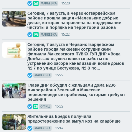
15:28
МАКЕЕВКА
Сегодня, 7 августа, в Червоногвардейском
районе прошла акция «Маленькие добрые
дела», которая направлена на поддержание
чистоты и порядка на территории района
15:22
МАКЕЕВКА
Сегодня, 7 августа в Червоногвардейском
районе города Макеевки сотрудниками
филиала Макеевского ПУВКХ ГУП ДНР «Вода
Донбасса» осуществляются работы по
устранению засора канализации возле домов
№ 7 по улице Бестужева, № 8 по...
15:22
МАКЕЕВКА
Глава ДНР обсудил с жильцами дома №36
микрорайона Зеленый в Макеевке
первоочередные проблемы, которые требуют
решения
15:22
ОФИЦ.
Жительница Бредов получила
предостережение за выгул коз на кладбище
15:14
МАКЕЕВКА