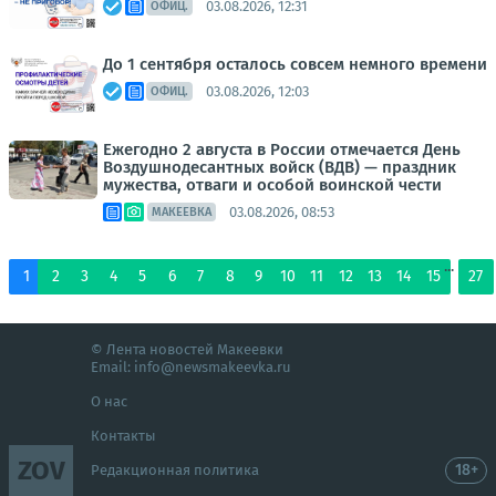
03.08.2026, 12:31
ОФИЦ.
До 1 сентября осталось совсем немного времени
03.08.2026, 12:03
ОФИЦ.
Ежегодно 2 августа в России отмечается День
Воздушнодесантных войск (ВДВ) — праздник
мужества, отваги и особой воинской чести
03.08.2026, 08:53
МАКЕЕВКА
...
1
2
3
4
5
6
7
8
9
10
11
12
13
14
15
27
© Лента новостей Макеевки
Email:
info@newsmakeevka.ru
О нас
Контакты
ZOV
18+
Редакционная политика