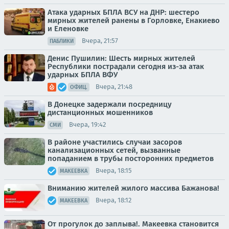
Атака ударных БПЛА ВСУ на ДНР: шестеро
мирных жителей ранены в Горловке, Енакиево
и Еленовке
Вчера, 21:57
ПАБЛИКИ
Денис Пушилин: Шесть мирных жителей
Республики пострадали сегодня из-за атак
ударных БПЛА ВФУ
Вчера, 21:48
ОФИЦ.
В Донецке задержали посредницу
дистанционных мошенников
Вчера, 19:42
СМИ
В районе участились случаи засоров
канализационных сетей, вызванные
попаданием в трубы посторонних предметов
Вчера, 18:15
МАКЕЕВКА
Вниманию жителей жилого массива Бажанова!
Вчера, 18:12
МАКЕЕВКА
От прогулок до заплыва!. Макеевка становится