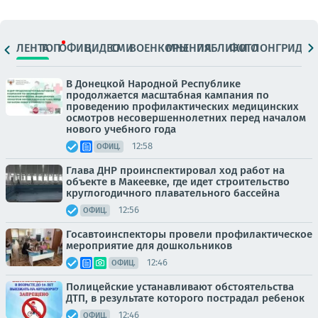
ЛЕНТА
ТОП
ОФИЦ.
ВИДЕО
СМИ
ВОЕНКОРЫ
МНЕНИЯ
ПАБЛИКИ
ФОТО
ЛОНГРИДЫ
В Донецкой Народной Республике
продолжается масштабная кампания по
проведению профилактических медицинских
осмотров несовершеннолетних перед началом
нового учебного года
12:58
ОФИЦ.
Глава ДНР проинспектировал ход работ на
объекте в Макеевке, где идет строительство
круглогодичного плавательного бассейна
12:56
ОФИЦ.
Госавтоинспекторы провели профилактическое
мероприятие для дошкольников
12:46
ОФИЦ.
Полицейские устанавливают обстоятельства
ДТП, в результате которого пострадал ребенок
12:46
ОФИЦ.