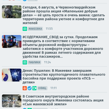
Сегодня, 6 августа, в Червоногвардейском
районе прошла акция «Маленькие добрые
дела» — её цель проста и очень важна: сделать
территорию района уютнее и комфортнее для
жителей
11:55
МАКЕЕВКА
#СОДЕРЖАНИЕ_СВОД за сутки. Продолжаем
приводить в соответствие с нормативами
объекты дорожной инфраструктуры –
заботимся о комфорте участников дорожного
движения! В рамках летнего содержания для
удобства пассажиров...
11:24
ПАБЛИКИ
Денис Пушилин: В Макеевке завершаем
строительство круглогодичного плавательного
бассейна при поддержке проекта «ПСБ —
детям»
11:11
ОФИЦ.
В Советском внутригородском районе
городского округа Макеевка состоялась акция
«Сын макеевской земли»