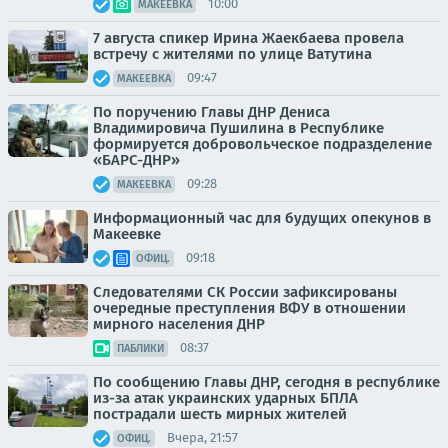
10:00
МАКЕЕВКА
7 августа спикер Ирина Жаекбаева провела
встречу с жителями по улице Ватутина
09:47
МАКЕЕВКА
По поручению Главы ДНР Дениса
Владимировича Пушилина в Республике
формируется добровольческое подразделение
«БАРС-ДНР»
09:28
МАКЕЕВКА
Информационный час для будущих опекунов в
Макеевке
09:18
ОФИЦ.
Следователями СК России зафиксированы
очередные преступления ВФУ в отношении
мирного населения ДНР
08:37
ПАБЛИКИ
По сообщению Главы ДНР, сегодня в республике
из-за атак украинских ударных БПЛА
пострадали шесть мирных жителей
Вчера, 21:57
ОФИЦ.