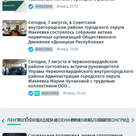
Вчера, 21:12
МАКЕЕВКА
Сегодня, 7 августа, в Советском
внутригородском районе городского округа
Макеевка состоялось собрание актива
первичных организаций Общественного
Движения «Донецкая Республика»
Вчера, 13:26
МАКЕЕВКА
Сегодня, 7 августа в Червоногвардейском
районе состоялась встреча руководителя
Управы Червоногвардейского внутригородского
района Администрации городского округа
Макеевка Марии Чулаковой с трудовым
коллективом ООО...
Вчера, 15:40
МАКЕЕВКА
ЛЕНТА
ТОП
ОФИЦ.
ВИДЕО
СМИ
ВОЕНКОРЫ
МНЕНИЯ
ПАБЛИКИ
ФОТО
ЛОНГРИДЫ
Социальная поддержка, новые спортивные