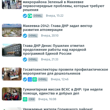
микрорайона Зеленый в Макеевке
первоочередные проблемы, которые требуют
решения
Вчера, 15:22
ОФИЦ.
Макеевка-2042: Глава ДНР задал вектор
развития агломерации
Вчера, 20:10
ОФИЦ.
Глава ДНР Денис Пушилин отметил
продолжение работы над народной
программой Единой России
Вчера, 21:33
ОФИЦ.
Госавтоинспекторы провели профилактическое
мероприятие для дошкольников
Вчера, 12:46
ОФИЦ.
Гуманитарная миссия ВСКС в ДНР: три недели
помощи, единства и добрых дел
Вчера, 16:08
СМИ
Уважаемые жители Горняцкого района!