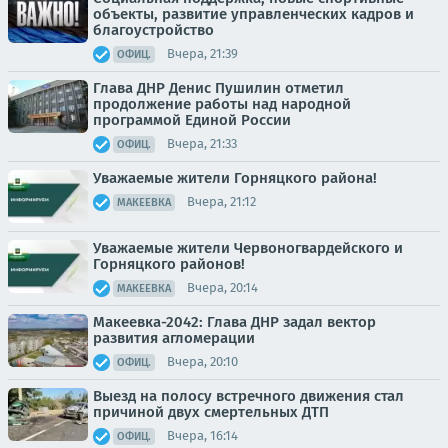
объекты, развитие управленческих кадров и
благоустройство
Вчера, 21:39
ОФИЦ.
Глава ДНР Денис Пушилин отметил
продолжение работы над народной
программой Единой России
Вчера, 21:33
ОФИЦ.
Уважаемые жители Горняцкого района!
Вчера, 21:12
МАКЕЕВКА
Уважаемые жители Червоногвардейского и
Горняцкого районов!
Вчера, 20:14
МАКЕЕВКА
Макеевка-2042: Глава ДНР задал вектор
развития агломерации
Вчера, 20:10
ОФИЦ.
Выезд на полосу встречного движения стал
причиной двух смертельных ДТП
Вчера, 16:14
ОФИЦ.