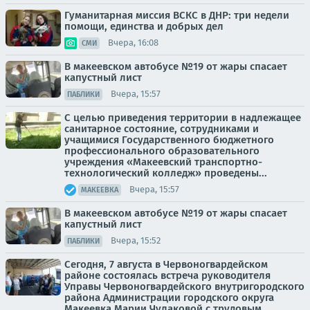
Гуманитарная миссия ВСКС в ДНР: три недели
помощи, единства и добрых дел
Вчера, 16:08
СМИ
В макеевском автобусе №19 от жары спасает
капустный лист
Вчера, 15:57
ПАБЛИКИ
С целью приведения территории в надлежащее
санитарное состояние, сотрудниками и
учащимися Государственного бюджетного
профессионального образовательного
учреждения «Макеевский транспортно-
технологический колледж» проведены...
Вчера, 15:57
МАКЕЕВКА
В макеевском автобусе №19 от жары спасает
капустный лист
Вчера, 15:52
ПАБЛИКИ
Сегодня, 7 августа в Червоногвардейском
районе состоялась встреча руководителя
Управы Червоногвардейского внутригородского
района Администрации городского округа
Макеевка Марии Чулаковой с трудовым