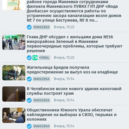
районе города Макеевки сотрудниками
филиала Макеевского ПУВКХ ГУП ДНР «Вода
Донбасса» осуществляются работы по
устранению засора канализации возле домов
№ 7 по улице Бестужева, № 8 по...
Вчера, 15:22
МАКЕЕВКА
Глава ДНР обсудил с жильцами дома №36
микрорайона Зеленый в Макеевке
первоочередные проблемы, которые требуют
решения
Вчера, 15:22
ОФИЦ.
Жительница Бредов получила
предостережение за выгул коз на кладбище
Вчера, 15:14
МАКЕЕВКА
В Челябинске возле нового здания налоговой
службы построят храм
Вчера, 15:14
МАКЕЕВКА
Общественники Южного Урала обеспечат
наблюдение на выборах в СИЗО, тюрьмах и
колониях
Вчера, 15:14
МАКЕЕВКА