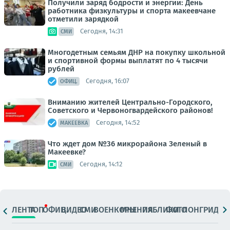
Получили заряд бодрости и энергии: День
работника физкультуры и спорта макеевчане
отметили зарядкой
Сегодня, 14:31
СМИ
Многодетным семьям ДНР на покупку школьной
и спортивной формы выплатят по 4 тысячи
рублей
Сегодня, 16:07
ОФИЦ.
Вниманию жителей Центрально-Городского,
Советского и Червоногвардейского районов!
Сегодня, 14:52
МАКЕЕВКА
Что ждет дом №36 микрорайона Зеленый в
Макеевке?
Сегодня, 14:12
СМИ
ЛЕНТА
ТОП
ОФИЦ.
ВИДЕО
СМИ
ВОЕНКОРЫ
МНЕНИЯ
ПАБЛИКИ
ФОТО
ЛОНГРИДЫ