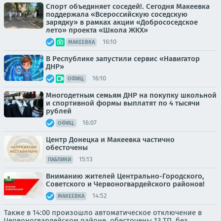
Спорт объединяет соседей!. Сегодня Макеевка
поддержала «Всероссийскую соседскую
зарядку» в рамках акции «Добрососедское
лето» проекта «Школа ЖКХ»
16:10
МАКЕЕВКА
В Республике запустили сервис «Навигатор
ДНР»
16:10
ОФИЦ.
Многодетным семьям ДНР на покупку школьной
и спортивной формы выплатят по 4 тысячи
рублей
16:07
ОФИЦ.
Центр Донецка и Макеевка частично
обесточены
15:13
ПАБЛИКИ
Вниманию жителей Центрально-Городского,
Советского и Червоногвардейского районов!
14:52
МАКЕЕВКА
Также в 14:00 произошло автоматическое отключение в
Червоногвардейском районе, обесточены 13 ТП, без