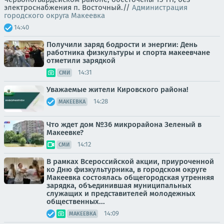
электроснабжения п. Восточный.//
Администрация
городского округа Макеевка
14:40
Получили заряд бодрости и энергии: День
работника физкультуры и спорта макеевчане
отметили зарядкой
14:31
СМИ
Уважаемые жители Кировского района!
14:28
МАКЕЕВКА
Что ждет дом №36 микрорайона Зеленый в
Макеевке?
14:12
СМИ
В рамках Всероссийской акции, приуроченной
ко Дню физкультурника, в городском округе
Макеевка состоялась общегородская утренняя
зарядка, объединившая муниципальных
служащих и представителей молодежных
общественных...
14:09
МАКЕЕВКА