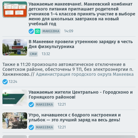
Уважаемые макеевчане!. Макеевский комбинат
детского питания приглашает родителей
учеников 1–4 классов принять участие в выборе
меню для школьных завтраков на новый
учебный год
14:09
МАКЕЕВКА
В Макеевке провели утреннюю зарядку в честь
Дня физкультурника
13:32
СМИ
Также в 11:20 произошло автоматическое отключение в
Советском районе, обесточены 9 ТП, без электроэнергии п.
Ханженково.//
Администрация городского округа Макеевка
12:24
Уважаемые жители Центрально - Городсконо и
Горняцкого районов!
12:21
МАКЕЕВКА
Утро, начавшееся с бодрого настроения и
улыбок — это лучший заряд на весь день!
12:21
МАКЕЕВКА