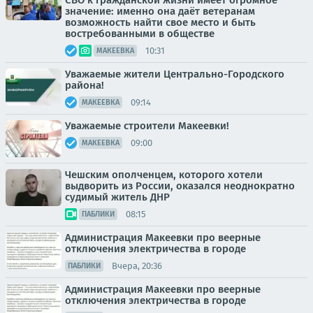
СВО к гражданской жизни имеет огромное
значение: именно она даёт ветеранам
возможность найти свое место и быть
востребованными в обществе
10:31
МАКЕЕВКА
Уважаемые жители Центрально-Городского
района!
09:14
МАКЕЕВКА
Уважаемые строители Макеевки!
09:00
МАКЕЕВКА
Чешским ополченцем, которого хотели
выдворить из России, оказался неоднократно
судимый житель ДНР
08:15
ПАБЛИКИ
Администрация Макеевки про веерные
отключения электричества в городе
Вчера, 20:36
ПАБЛИКИ
Администрация Макеевки про веерные
отключения электричества в городе