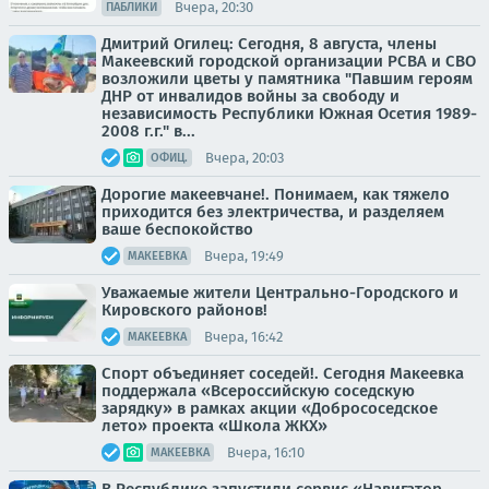
Вчера, 20:30
ПАБЛИКИ
Дмитрий Огилец: Сегодня, 8 августа, члены
Макеевский городской организации РСВА и СВО
возложили цветы у памятника "Павшим героям
ДНР от инвалидов войны за свободу и
независимость Республики Южная Осетия 1989-
2008 г.г." в...
Вчера, 20:03
ОФИЦ.
Дорогие макеевчане!. Понимаем, как тяжело
приходится без электричества, и разделяем
ваше беспокойство
Вчера, 19:49
МАКЕЕВКА
Уважаемые жители Центрально-Городского и
Кировского районов!
Вчера, 16:42
МАКЕЕВКА
Спорт объединяет соседей!. Сегодня Макеевка
поддержала «Всероссийскую соседскую
зарядку» в рамках акции «Добрососедское
лето» проекта «Школа ЖКХ»
Вчера, 16:10
МАКЕЕВКА