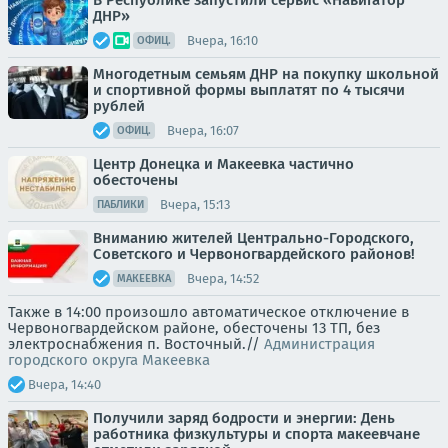
В Республике запустили сервис «Навигатор
ДНР»
Вчера, 16:10
ОФИЦ.
Многодетным семьям ДНР на покупку школьной
и спортивной формы выплатят по 4 тысячи
рублей
Вчера, 16:07
ОФИЦ.
Центр Донецка и Макеевка частично
обесточены
Вчера, 15:13
ПАБЛИКИ
Вниманию жителей Центрально-Городского,
Советского и Червоногвардейского районов!
Вчера, 14:52
МАКЕЕВКА
Также в 14:00 произошло автоматическое отключение в
Червоногвардейском районе, обесточены 13 ТП, без
электроснабжения п. Восточный.//
Администрация
городского округа Макеевка
Вчера, 14:40
Получили заряд бодрости и энергии: День
работника физкультуры и спорта макеевчане