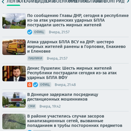
ЛЕНТА
ТОП
ОФИЦ.
ВИДЕО
СМИ
ВОЕНКОРЫ
МНЕНИЯ
ПАБЛИКИ
ФОТО
ЛОНГРИДЫ
По сообщению Главы ДНР, сегодня в республике
из-за атак украинских ударных БПЛА
пострадали шесть мирных жителей
Вчера, 21:57
ОФИЦ.
Атака ударных БПЛА ВСУ на ДНР: шестеро
мирных жителей ранены в Горловке, Енакиево
и Еленовке
Вчера, 21:57
ПАБЛИКИ
Денис Пушилин: Шесть мирных жителей
Республики пострадали сегодня из-за атак
ударных БПЛА ВФУ
Вчера, 21:48
ОФИЦ.
В Донецке задержали посредницу
дистанционных мошенников
Вчера, 19:42
СМИ
В районе участились случаи засоров
канализационных сетей, вызванные
попаданием в трубы посторонних предметов