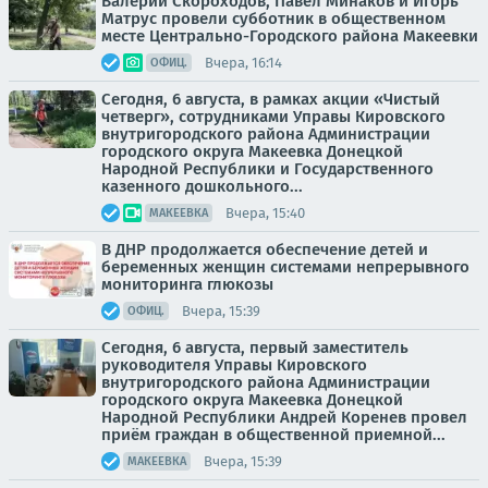
Валерий Скороходов, Павел Минаков и Игорь
Матрус провели субботник в общественном
месте Центрально-Городского района Макеевки
Вчера, 16:14
ОФИЦ.
Сегодня, 6 августа, в рамках акции «Чистый
четверг», сотрудниками Управы Кировского
внутригородского района Администрации
городского округа Макеевка Донецкой
Народной Республики и Государственного
казенного дошкольного...
Вчера, 15:40
МАКЕЕВКА
В ДНР продолжается обеспечение детей и
беременных женщин системами непрерывного
мониторинга глюкозы
Вчера, 15:39
ОФИЦ.
Сегодня, 6 августа, первый заместитель
руководителя Управы Кировского
внутригородского района Администрации
городского округа Макеевка Донецкой
Народной Республики Андрей Коренев провел
приём граждан в общественной приемной...
Вчера, 15:39
МАКЕЕВКА