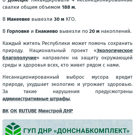
свалки общим объемом
188 м
.
В
Макеевке
вывезли
30 м
КГО.
В
Горловке
и
Енакиево
вывезли по
20 м
накоплений.
Каждый житель Республики может помочь сохранить
природу. Национальный проект «
Экологическое
благополучие
» направлен на защиту окружающей
среды и здоровья всех, кто живет рядом с нами.
Несанкционированный выброс мусора вредит
природе, ухудшает экологию и угрожает здоровью.
За такие нарушения предусмотрены
административные штрафы
.
ВК
ОК
RUTUBE
Минстрой ДНР