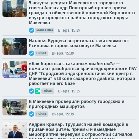
5 августа, депутат Макеевского городского
совета Александр Подгорный провел приём
граждан в общественной приемной Кировского
внутригородского района городского округа
Макеевка
Вчера, 15:39
МАКЕЕВКА
Наталья Бурцева встретилась с жителями пгт
Ясиновка в городском округе Макеевка
Вчера, 15:39
ОФИЦ.
«Как бороться с сахарным диабетом?» —
помогают разобраться врачиэндокринологи ГБУ
ДНР "Городской эндокринологический центр г.
Макеевки" в Школе сахарного диабета, которая
работает на его базе
Вчера, 15:39
ОФИЦ.
В Макеевке проверили работу городских и
пригородных маршрутов
Вчера, 15:39
ОФИЦ.
Андрей Крамар: Трудимся нашей командой в
привычном ритме: приемы и выездные
мероприятия чередуем с отработкой сигналов