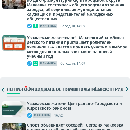
ко Дню физкультурника, в городском округе
Макеевка состоялась общегородская утренняя
зарядка, объединившая муниципальных
служащих и представителей молодежных
общественных...
Сегодня, 14:09
МАКЕЕВКА
Уважаемые макеевчане!. Макеевский комбинат
детского питания приглашает родителей
учеников 1–4 классов принять участие в выборе
меню для школьных завтраков на новый
учебный год
Сегодня, 14:09
МАКЕЕВКА
ЛЕНТА
ТОП
ОФИЦ.
ВИДЕО
СМИ
ВОЕНКОРЫ
МНЕНИЯ
ПАБЛИКИ
ФОТО
ЛОНГРИДЫ
Уважаемые жители Центрально-Городского и
Кировского районов!
16:42
МАКЕЕВКА
Спорт объединяет соседей!. Сегодня Макеевка
поддержала «Всероссийскую соседскую