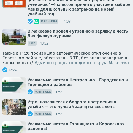
учеников 1–4 классов принять участие в выборе
меню для школьных завтраков на новый
учебный год
14:09
МАКЕЕВКА
В Макеевке провели утреннюю зарядку в честь
Дня физкультурника
13:32
СМИ
Также в 11:20 произошло автоматическое отключение в
Советском районе, обесточены 9 ТП, без электроэнергии п.
Ханженково.//
Администрация городского округа Макеевка
12:24
Уважаемые жители Центрально - Городсконо и
Горняцкого районов!
12:21
МАКЕЕВКА
Утро, начавшееся с бодрого настроения и
улыбок — это лучший заряд на весь день!
12:21
МАКЕЕВКА
Уважаемые жители Горняцкого и Кировского
районов!