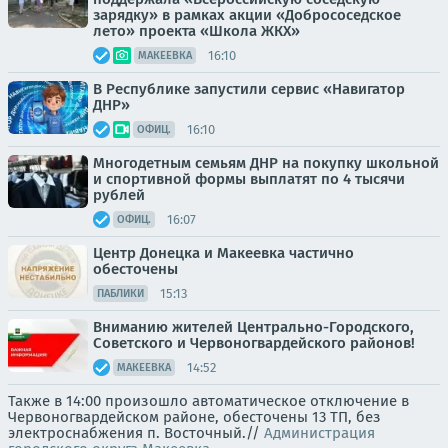
зарядку» в рамках акции «Добрососедское
лето» проекта «Школа ЖКХ»
16:10
МАКЕЕВКА
В Республике запустили сервис «Навигатор
ДНР»
16:10
ОФИЦ.
Многодетным семьям ДНР на покупку школьной
и спортивной формы выплатят по 4 тысячи
рублей
16:07
ОФИЦ.
Центр Донецка и Макеевка частично
обесточены
15:13
ПАБЛИКИ
Вниманию жителей Центрально-Городского,
Советского и Червоногвардейского районов!
14:52
МАКЕЕВКА
Также в 14:00 произошло автоматическое отключение в
Червоногвардейском районе, обесточены 13 ТП, без
электроснабжения п. Восточный.//
Администрация