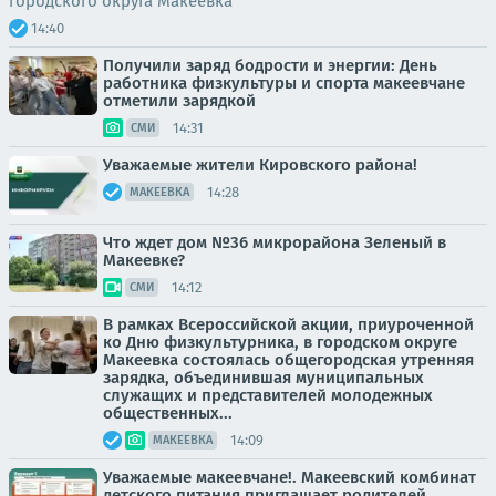
городского округа Макеевка
14:40
Получили заряд бодрости и энергии: День
работника физкультуры и спорта макеевчане
отметили зарядкой
14:31
СМИ
Уважаемые жители Кировского района!
14:28
МАКЕЕВКА
Что ждет дом №36 микрорайона Зеленый в
Макеевке?
14:12
СМИ
В рамках Всероссийской акции, приуроченной
ко Дню физкультурника, в городском округе
Макеевка состоялась общегородская утренняя
зарядка, объединившая муниципальных
служащих и представителей молодежных
общественных...
14:09
МАКЕЕВКА
Уважаемые макеевчане!. Макеевский комбинат
детского питания приглашает родителей