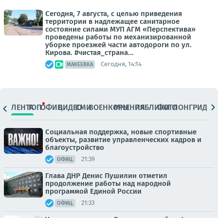
Сегодня, 7 августа, с целью приведения
территории в надлежащее санитарное
состояние силами МУП АГМ «Перспектива»
проведены работы по механизированной
уборке проезжей части автодороги по ул.
Кирова. #чистая_страна...
Сегодня, 14:14
МАКЕЕВКА
ЛЕНТА
ТОП
ОФИЦ.
ВИДЕО
СМИ
ВОЕНКОРЫ
МНЕНИЯ
ПАБЛИКИ
ФОТО
ЛОНГРИДЫ
Социальная поддержка, новые спортивные
объекты, развитие управленческих кадров и
благоустройство
21:39
ОФИЦ.
Глава ДНР Денис Пушилин отметил
продолжение работы над народной
программой Единой России
21:33
ОФИЦ.