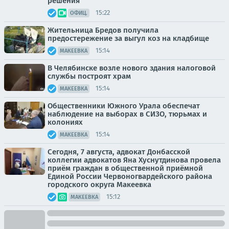
решения
15:22
ОФИЦ.
Жительница Бредов получила
предостережение за выгул коз на кладбище
15:14
МАКЕЕВКА
В Челябинске возле нового здания налоговой
службы построят храм
15:14
МАКЕЕВКА
Общественники Южного Урала обеспечат
наблюдение на выборах в СИЗО, тюрьмах и
колониях
15:14
МАКЕЕВКА
Сегодня, 7 августа, адвокат Донбасской
коллегии адвокатов Яна Хуснутдинова провела
приём граждан в общественной приёмной
Единой России Червоногвардейского района
городского округа Макеевка
15:12
МАКЕЕВКА