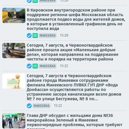
15:28
МАКЕЕВКА
В Кировском внутригородском районе при
поддержке региона-шефа Московская область
продолжается подвоз воды для жителей домов,
в которые в установленный графиком день не
поступила вода
15:28
МАКЕЕВКА
Сегодня, 7 августа, в Червоногвардейском
районе прошла акция «Маленькие добрые
дела», которая направлена на поддержание
чистоты и порядка на территории района
15:22
МАКЕЕВКА
Сегодня, 7 августа в Червоногвардейском
районе города Макеевки сотрудниками
филиала Макеевского ПУВКХ ГУП ДНР «Вода
Донбасса» осуществляются работы по
устранению засора канализации возле домов
№ 7 по улице Бестужева, № 8 по...
15:22
МАКЕЕВКА
Глава ДНР обсудил с жильцами дома №36
микрорайона Зеленый в Макеевке
первоочередные проблемы, которые требуют