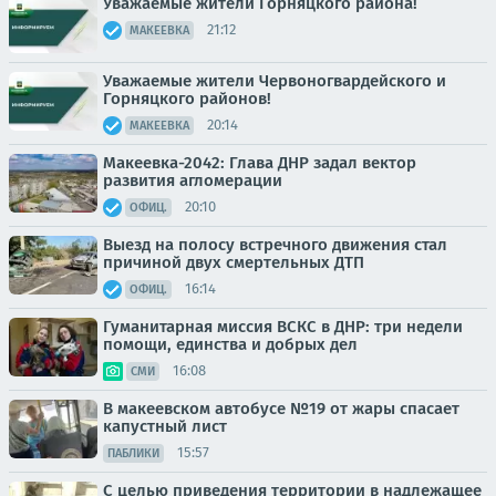
Уважаемые жители Горняцкого района!
21:12
МАКЕЕВКА
Уважаемые жители Червоногвардейского и
Горняцкого районов!
20:14
МАКЕЕВКА
Макеевка-2042: Глава ДНР задал вектор
развития агломерации
20:10
ОФИЦ.
Выезд на полосу встречного движения стал
причиной двух смертельных ДТП
16:14
ОФИЦ.
Гуманитарная миссия ВСКС в ДНР: три недели
помощи, единства и добрых дел
16:08
СМИ
В макеевском автобусе №19 от жары спасает
капустный лист
15:57
ПАБЛИКИ
С целью приведения территории в надлежащее