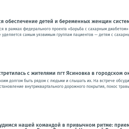
ся обеспечение детей и беременных женщин сист
я в рамках федерального проекта «Борьба с сахарным диабетом»
уделяется самым уязвимым группам пациентов — детям с сахарным 
стретилась с жителями пгт Ясиновка в городском о
своим долгом быть рядом с людьми и слышать их. На встрече обсуд
становление внутриквартального дорожного покрытия, покос травы
рудимся нашей командой в привычном ритме: прие