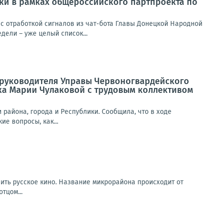
ики в рамках общероссийского партпроекта по
 отработкой сигналов из чат-бота Главы Донецкой Народной
ели – уже целый список...
а руководителя Управы Червоногвардейского
ка Марии Чулаковой с трудовым коллективом
района, города и Республики. Сообщила, что в ходе
е вопросы, как...
вить русское кино. Название микрорайона происходит от
тцом...