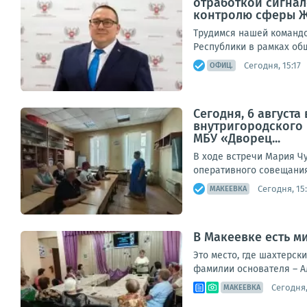
отработкой сигнал
контролю сферы 
Трудимся нашей командо
Республики в рамках общ
Сегодня, 15:17
ОФИЦ.
Сегодня, 6 август
внутригородского
МБУ «Дворец...
В ходе встречи Мария Ч
оперативного совещания,
Сегодня, 15
МАКЕЕВКА
В Макеевке есть 
Это место, где шахтерск
фамилии основателя – А
Сегодня,
МАКЕЕВКА