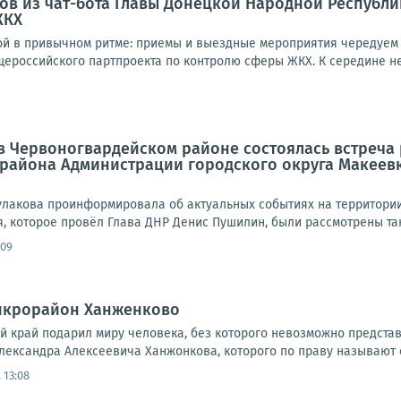
ов из чат-бота Главы Донецкой Народной Республ
ЖКХ
й в привычном ритме: приемы и выездные мероприятия чередуем с
ероссийского партпроекта по контролю сферы ЖКХ. К середине нед
а в Червоногвардейском районе состоялась встреч
 района Администрации городского округа Макеев
улакова проинформировала об актуальных событиях на территории 
 которое провёл Глава ДНР Денис Пушилин, были рассмотрены таки
:09
микрорайон Ханженково
ий край подарил миру человека, без которого невозможно предста
лександра Алексеевича Ханжонкова, которого по праву называют о
 13:08