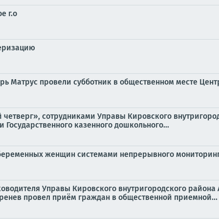
е г.о
серизацию
рь Матрус провели субботник в общественном месте Цен
ый четверг», сотрудниками Управы Кировского внутригор
 Государственного казенного дошкольного...
 беременных женщин системами непрерывного мониторин
руководителя Управы Кировского внутригородского района
ренев провел приём граждан в общественной приемной...