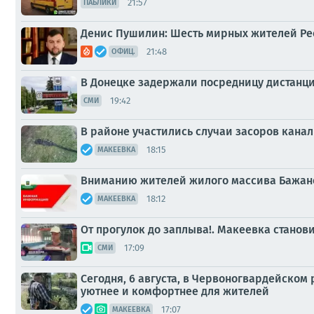
21:57
ПАБЛИКИ
Денис Пушилин: Шесть мирных жителей Рес
21:48
ОФИЦ.
В Донецке задержали посредницу дистан
19:42
СМИ
В районе участились случаи засоров кана
18:15
МАКЕЕВКА
Вниманию жителей жилого массива Бажан
18:12
МАКЕЕВКА
От прогулок до заплыва!. Макеевка стано
17:09
СМИ
Сегодня, 6 августа, в Червоногвардейском
уютнее и комфортнее для жителей
17:07
МАКЕЕВКА