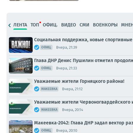
ЛЕНТА
ТОП
ОФИЦ.
ВИДЕО
СМИ
ВОЕНКОРЫ
МНЕ
Социальная поддержка, новые спортивные 
Вчера, 21:39
ОФИЦ.
Глава ДНР Денис Пушилин отметил продол
Вчера, 21:33
ОФИЦ.
Уважаемые жители Горняцкого района!
Вчера, 21:12
МАКЕЕВКА
Уважаемые жители Червоногвардейского и
Вчера, 20:14
МАКЕЕВКА
Макеевка-2042: Глава ДНР задал вектор р
Вчера, 20:10
ОФИЦ.