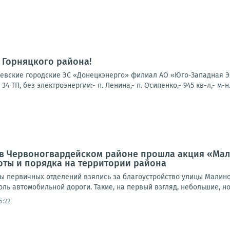
 Горняцкого района!
вские городские ЭС «Донецкэнерго» филиал АО «Юго-Западная Эл
 ТП, без электроэнергии:- п. Ленина,- п. Осипенко,- 945 кв-л,- м-н.
а, в Червоногвардейском районе прошла акция «Ма
оты и порядка на территории района
ты первичных отделений взялись за благоустройство улицы Малино
доль автомобильной дороги. Такие, на первый взгляд, небольшие, но
5:22