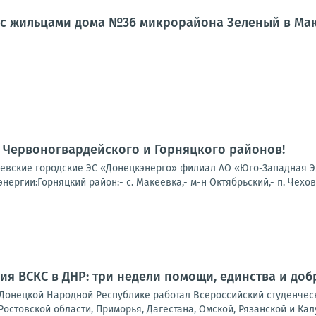
л с жильцами дома №36 микрорайона Зеленый в Ма
 Червоногвардейского и Горняцкого районов!
вские городские ЭС «Донецкэнерго» филиал АО «Юго-Западная Эле
нергии:Горняцкий район:- с. Макеевка,- м-н Октябрьский,- п. Чехов
ия ВСКС в ДНР: три недели помощи, единства и доб
в Донецкой Народной Республике работал Всероссийский студенчес
Ростовской области, Приморья, Дагестана, Омской, Рязанской и Калу