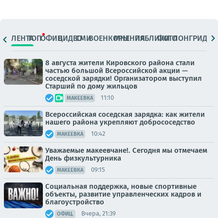
ЛЕНТА
ТОП
ОФИЦ.
ВИДЕО
СМИ
ВОЕНКОРЫ
МНЕНИЯ
ПАБЛИКИ
ФОТО
ЛОНГРИДЫ
8 августа жители Кировского района стали
частью большой Всероссийской акции —
соседской зарядки! Организатором выступил
Старший по дому жильцов
11:10
МАКЕЕВКА
Всероссийская соседская зарядка: как жители
нашего района укрепляют добрососедство
10:42
МАКЕЕВКА
Уважаемые макеевчане!. Сегодня мы отмечаем
День физкультурника
09:15
МАКЕЕВКА
Социальная поддержка, новые спортивные
объекты, развитие управленческих кадров и
благоустройство
Вчера, 21:39
ОФИЦ.