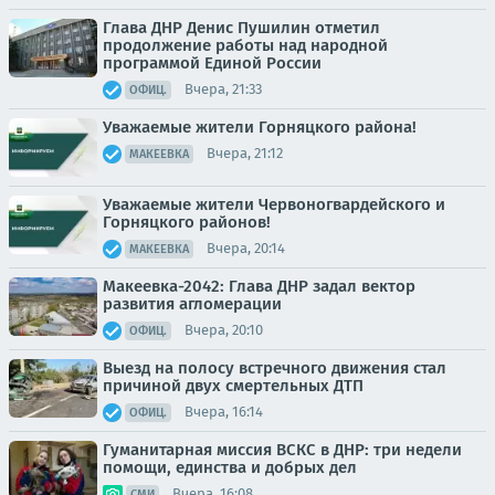
Глава ДНР Денис Пушилин отметил
продолжение работы над народной
программой Единой России
Вчера, 21:33
ОФИЦ.
Уважаемые жители Горняцкого района!
Вчера, 21:12
МАКЕЕВКА
Уважаемые жители Червоногвардейского и
Горняцкого районов!
Вчера, 20:14
МАКЕЕВКА
Макеевка-2042: Глава ДНР задал вектор
развития агломерации
Вчера, 20:10
ОФИЦ.
Выезд на полосу встречного движения стал
причиной двух смертельных ДТП
Вчера, 16:14
ОФИЦ.
Гуманитарная миссия ВСКС в ДНР: три недели
помощи, единства и добрых дел
Вчера, 16:08
СМИ