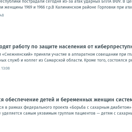
еспублики пострадали сегодня из-за атак ударных БПЛА ВФУ. В Ц
и женщины 1969 и 1966 г.р.В Калининском районе Горловки при атак
:48
дят работу по защите населения от киберпреступ
 «Снежнянский» приняли участие в аппаратном совещании при гла
ых служб и коллег из Самарской области. Кроме того, состоялся р
 13:08
ся обеспечение детей и беременных женщин сист
я в рамках федерального проекта «Борьба с сахарным диабетом»
уделяется самым уязвимым группам пациентов — детям с сахарным 