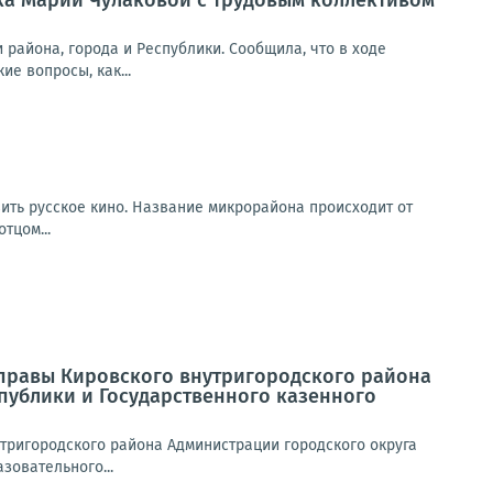
ка Марии Чулаковой с трудовым коллективом
района, города и Республики. Сообщила, что в ходе
е вопросы, как...
вить русское кино. Название микрорайона происходит от
тцом...
 Управы Кировского внутригородского района
публики и Государственного казенного
нутригородского района Администрации городского округа
зовательного...