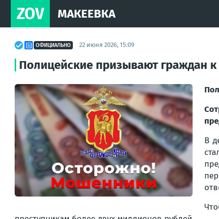
ZOV
МАКЕЕВКА
22 июня 2026, 15:09
ОФИЦИАЛЬНО
Полицейские призывают граждан к
Пол
Со
пре
В д
ста
пре
пер
отв
Что
преступникам более двух миллионов рублей.