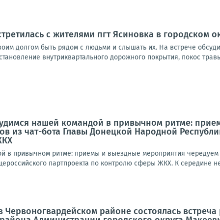
стретилась с жителями пгт Ясиновка в городском о
своим долгом быть рядом с людьми и слышать их. На встрече обсуд
становление внутриквартального дорожного покрытия, покос травы
рудимся нашей командой в привычном ритме: прие
ов из чат-бота Главы Донецкой Народной Республ
ЖКХ
й в привычном ритме: приемы и выездные мероприятия чередуем с
ероссийского партпроекта по контролю сферы ЖКХ. К середине нед
а в Червоногвардейском районе состоялась встреч