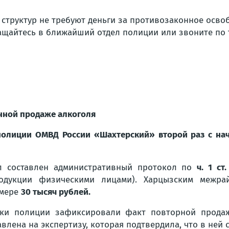
структур не требуют деньги за противозаконное осво
ащайтесь в ближайший отдел полиции или звоните по
нной продаже алкоголя
полиции ОМВД России «Шахтерский» второй раз с на
л составлен административный протокол по
ч. 1 ст
одукции физическими лицами). Харцызским межра
змере
30 тысяч рублей.
ики полиции зафиксировали факт повторной продаж
лена на экспертизу, которая подтвердила, что в ней с