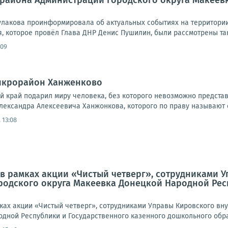
 района Администрации городского округа Макеев
улакова проинформировала об актуальных событиях на территории 
 которое провёл Глава ДНР Денис Пушилин, были рассмотрены таки
:09
микрорайон Ханженково
ий край подарил миру человека, без которого невозможно предста
лександра Алексеевича Ханжонкова, которого по праву называют о
 13:08
а, в рамках акции «Чистый четверг», сотрудниками
одского округа Макеевка Донецкой Народной Рес
амках акции «Чистый четверг», сотрудниками Управы Кировского в
дной Республики и Государственного казенного дошкольного обра