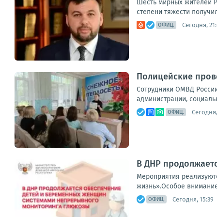
Шесть мирных жителей Р
степени тяжести получил
Сегодня, 21
ОФИЦ.
Полицейские прово
Сотрудники ОМВД России
администрации, социальн
Сегодня,
ОФИЦ.
В ДНР продолжает
Мероприятия реализуютс
жизнь».Особое внимание 
Сегодня, 15:39
ОФИЦ.