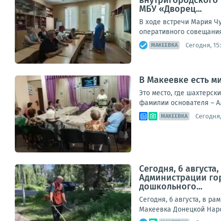
внутригородского
МБУ «Дворец...
В ходе встречи Мария Ч
оперативного совещания,
Сегодня, 15
МАКЕЕВКА
В Макеевке есть 
Это место, где шахтерск
фамилии основателя – А
Сегодня,
МАКЕЕВКА
Сегодня, 6 август
Администрации гор
дошкольного...
Сегодня, 6 августа, в р
Макеевка Донецкой Наро