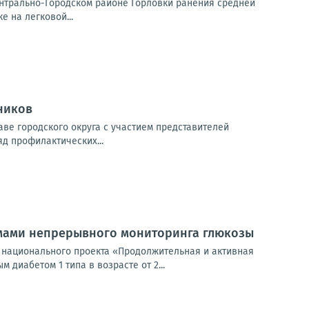
ентрально-Городском районе Горловки ранения средней
е на легковой...
ников
ве городского округа с участием представителей
яд профилактических...
емами непрерывного мониторинга глюкозы
 национального проекта «Продолжительная и активная
диабетом 1 типа в возрасте от 2...