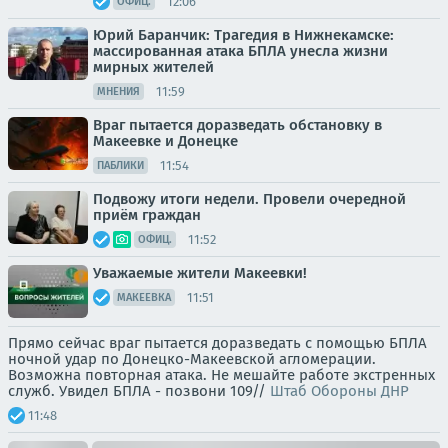
12:06
ОФИЦ.
Юрий Баранчик: Трагедия в Нижнекамске:
массированная атака БПЛА унесла жизни
мирных жителей
11:59
МНЕНИЯ
Враг пытается доразведать обстановку в
Макеевке и Донецке
11:54
ПАБЛИКИ
Подвожу итоги недели. Провели очередной
приём граждан
11:52
ОФИЦ.
Уважаемые жители Макеевки!
11:51
МАКЕЕВКА
Прямо сейчас враг пытается доразведать с помощью БПЛА
ночной удар по Донецко-Макеевской агломерации.
Возможна повторная атака. Не мешайте работе экстренных
служб. Увидел БПЛА - позвони 109//
Штаб Обороны ДНР
11:48