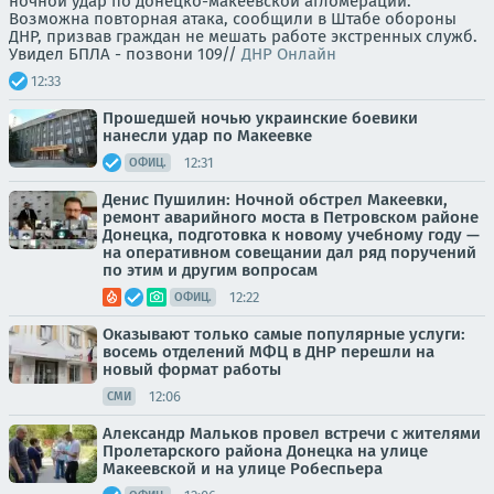
ночной удар по донецко-макеевской агломерации.
Возможна повторная атака, сообщили в Штабе обороны
ДНР, призвав граждан не мешать работе экстренных служб.
Увидел БПЛА - позвони 109//
ДНР Онлайн
12:33
Прошедшей ночью украинские боевики
нанесли удар по Макеевке
12:31
ОФИЦ.
Денис Пушилин: Ночной обстрел Макеевки,
ремонт аварийного моста в Петровском районе
Донецка, подготовка к новому учебному году —
на оперативном совещании дал ряд поручений
по этим и другим вопросам
12:22
ОФИЦ.
Оказывают только самые популярные услуги:
восемь отделений МФЦ в ДНР перешли на
новый формат работы
12:06
СМИ
Александр Мальков провел встречи с жителями
Пролетарского района Донецка на улице
Макеевской и на улице Робеспьера