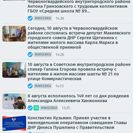
Червоногвардейского внутригородского района
Антона Гринзовского с трудовым коллективом
ГБОУ «Средняя школа № 89...
14:26
МАКЕЕВКА
Сегодня, 10 августа в Червоногвардейском
районе состоялась встреча депутат Макеевского
городского совета ДНР Сергея Щетинина с
жителями жилого массива Карла Маркса в
общественной приемной
14:26
МАКЕЕВКА
10 августа в Советском внутригородском районе
спикер Галина Егорова провела встречу с
жителями в жилом массиве шахты № 21 по
улице Коммунистическая
14:13
МАКЕЕВКА
8 августа исполнилось 149 лет со дня рождения
Александра Алексеевича Ханжонкова
13:25
МАКЕЕВКА
Константин Кузьмин: Принял участие в
еженедельном оперативном совещании Главы
ДНР Дениса Пушилина с Правительством