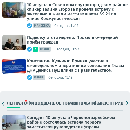
10 августа в Советском внутригородском районе
спикер Галина Егорова провела встречу с
жителями в жилом массиве шахты № 21 по
улице Коммунистическая
Сегодня, 14:13
МАКЕЕВКА
Подвожу итоги недели. Провели очередной
приём граждан
Сегодня, 11:52
ОФИЦ.
Константин Кузьмин: Принял участие в
еженедельном оперативном совещании Главы
ДНР Дениса Пушилина с Правительством
Сегодня, 13:12
ОФИЦ.
ЛЕНТА
ТОП
ОФИЦ.
ВИДЕО
СМИ
ВОЕНКОРЫ
МНЕНИЯ
ПАБЛИКИ
ФОТО
ЛОНГРИДЫ
Сегодня, 10 августа в Червоногвардейском
районе состоялась встреча первого
заместителя руководителя Управы