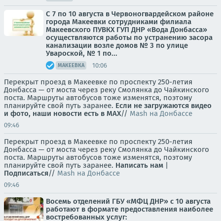
С 7 по 10 августа в Червоногвардейском районе
города Макеевки сотрудниками филиала
Макеевского ПУВКХ ГУП ДНР «Вода Донбасса»
осуществляются работы по устранению засора
канализации возле домов № 3 по улице
Увароской, № 1 по...
10:06
МАКЕЕВКА
Перекрыт проезд в Макеевке по проспекту 250-летия
Донбасса — от моста через реку Смолянка до Чайкинского
поста. Маршруты автобусов тоже изменятся, поэтому
планируйте свой путь заранее.
Если не загружаются видео
и фото, наши новости есть в MAX
//
Mash на Донбассе
09:46
Перекрыт проезд в Макеевке по проспекту 250-летия
Донбасса — от моста через реку Смолянка до Чайкинского
поста. Маршруты автобусов тоже изменятся, поэтому
планируйте свой путь заранее.
Написать нам
|
Подписаться
//
Mash на Донбассе
09:46
Восемь отделений ГБУ «МФЦ ДНР» с 10 августа
работают в формате предоставления наиболее
востребованных услуг: