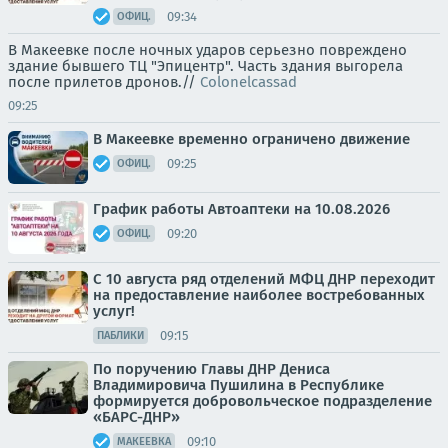
09:34
ОФИЦ.
В Макеевке после ночных ударов серьезно повреждено
здание бывшего ТЦ "Эпицентр". Часть здания выгорела
после прилетов дронов.//
Colonelcassad
09:25
В Макеевке временно ограничено движение
09:25
ОФИЦ.
График работы Автоаптеки на 10.08.2026
09:20
ОФИЦ.
С 10 августа ряд отделений МФЦ ДНР переходит
на предоставление наиболее востребованных
услуг!
09:15
ПАБЛИКИ
По поручению Главы ДНР Дениса
Владимировича Пушилина в Республике
формируется добровольческое подразделение
«БАРС-ДНР»
09:10
МАКЕЕВКА