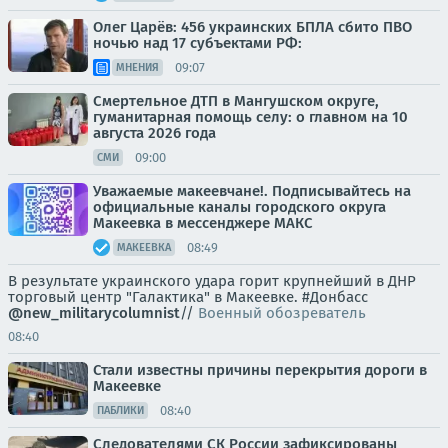
Олег Царёв: 456 украинских БПЛА сбито ПВО
ночью над 17 субъектами РФ:
09:07
МНЕНИЯ
Смертельное ДТП в Мангушском округе,
гуманитарная помощь селу: о главном на 10
августа 2026 года
09:00
СМИ
Уважаемые макеевчане!. Подписывайтесь на
официальные каналы городского округа
Макеевка в мессенджере MAКС
08:49
МАКЕЕВКА
В результате украинского удара горит крупнейший в ДНР
торговый центр "Галактика" в Макеевке. #Донбасс
@new_militarycolumnist
//
Военный обозреватель
08:40
Стали известны причины перекрытия дороги в
Макеевке
08:40
ПАБЛИКИ
Следователями СК России зафиксированы