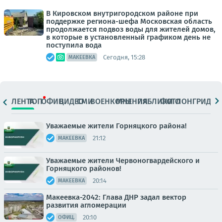
В Кировском внутригородском районе при
поддержке региона-шефа Московская область
продолжается подвоз воды для жителей домов,
в которые в установленный графиком день не
поступила вода
Сегодня, 15:28
МАКЕЕВКА
ЛЕНТА
ТОП
ОФИЦ.
ВИДЕО
СМИ
ВОЕНКОРЫ
МНЕНИЯ
ПАБЛИКИ
ФОТО
ЛОНГРИДЫ
Уважаемые жители Горняцкого района!
21:12
МАКЕЕВКА
Уважаемые жители Червоногвардейского и
Горняцкого районов!
20:14
МАКЕЕВКА
Макеевка-2042: Глава ДНР задал вектор
развития агломерации
20:10
ОФИЦ.