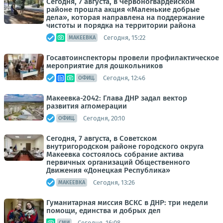
Сегодня, 7 августа, в Червоногвардейском
районе прошла акция «Маленькие добрые
дела», которая направлена на поддержание
чистоты и порядка на территории района
Сегодня, 15:22
МАКЕЕВКА
Госавтоинспекторы провели профилактическое
мероприятие для дошкольников
Сегодня, 12:46
ОФИЦ.
Макеевка-2042: Глава ДНР задал вектор
развития агломерации
Сегодня, 20:10
ОФИЦ.
Сегодня, 7 августа, в Советском
внутригородском районе городского округа
Макеевка состоялось собрание актива
первичных организаций Общественного
Движения «Донецкая Республика»
Сегодня, 13:26
МАКЕЕВКА
Гуманитарная миссия ВСКС в ДНР: три недели
помощи, единства и добрых дел
Сегодня, 16:08
СМИ