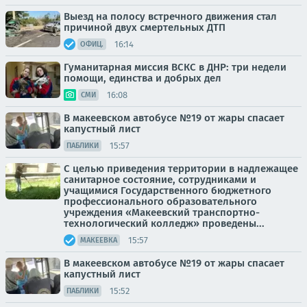
Выезд на полосу встречного движения стал
причиной двух смертельных ДТП
16:14
ОФИЦ.
Гуманитарная миссия ВСКС в ДНР: три недели
помощи, единства и добрых дел
16:08
СМИ
В макеевском автобусе №19 от жары спасает
капустный лист
15:57
ПАБЛИКИ
С целью приведения территории в надлежащее
санитарное состояние, сотрудниками и
учащимися Государственного бюджетного
профессионального образовательного
учреждения «Макеевский транспортно-
технологический колледж» проведены...
15:57
МАКЕЕВКА
В макеевском автобусе №19 от жары спасает
капустный лист
15:52
ПАБЛИКИ