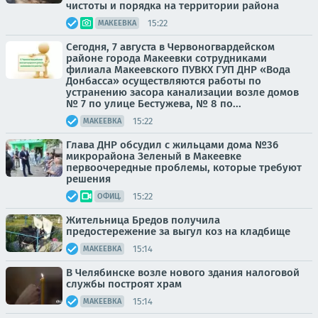
чистоты и порядка на территории района
15:22
МАКЕЕВКА
Сегодня, 7 августа в Червоногвардейском
районе города Макеевки сотрудниками
филиала Макеевского ПУВКХ ГУП ДНР «Вода
Донбасса» осуществляются работы по
устранению засора канализации возле домов
№ 7 по улице Бестужева, № 8 по...
15:22
МАКЕЕВКА
Глава ДНР обсудил с жильцами дома №36
микрорайона Зеленый в Макеевке
первоочередные проблемы, которые требуют
решения
15:22
ОФИЦ.
Жительница Бредов получила
предостережение за выгул коз на кладбище
15:14
МАКЕЕВКА
В Челябинске возле нового здания налоговой
службы построят храм
15:14
МАКЕЕВКА