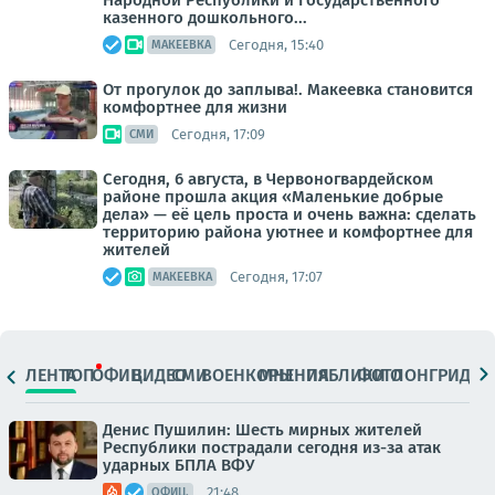
Народной Республики и Государственного
казенного дошкольного...
Сегодня, 15:40
МАКЕЕВКА
От прогулок до заплыва!. Макеевка становится
комфортнее для жизни
Сегодня, 17:09
СМИ
Сегодня, 6 августа, в Червоногвардейском
районе прошла акция «Маленькие добрые
дела» — её цель проста и очень важна: сделать
территорию района уютнее и комфортнее для
жителей
Сегодня, 17:07
МАКЕЕВКА
ЛЕНТА
ТОП
ОФИЦ.
ВИДЕО
СМИ
ВОЕНКОРЫ
МНЕНИЯ
ПАБЛИКИ
ФОТО
ЛОНГРИДЫ
Денис Пушилин: Шесть мирных жителей
Республики пострадали сегодня из-за атак
ударных БПЛА ВФУ
21:48
ОФИЦ.