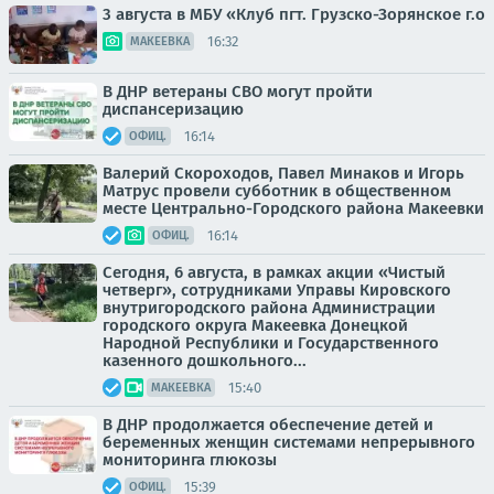
3 августа в МБУ «Клуб пгт. Грузско-Зорянское г.о
16:32
МАКЕЕВКА
В ДНР ветераны СВО могут пройти
диспансеризацию
16:14
ОФИЦ.
Валерий Скороходов, Павел Минаков и Игорь
Матрус провели субботник в общественном
месте Центрально-Городского района Макеевки
16:14
ОФИЦ.
Сегодня, 6 августа, в рамках акции «Чистый
четверг», сотрудниками Управы Кировского
внутригородского района Администрации
городского округа Макеевка Донецкой
Народной Республики и Государственного
казенного дошкольного...
15:40
МАКЕЕВКА
В ДНР продолжается обеспечение детей и
беременных женщин системами непрерывного
мониторинга глюкозы
15:39
ОФИЦ.