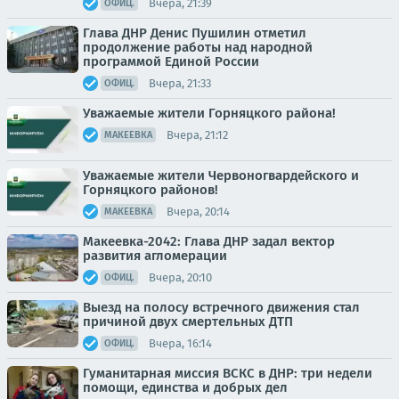
Вчера, 21:39
ОФИЦ.
Глава ДНР Денис Пушилин отметил
продолжение работы над народной
программой Единой России
Вчера, 21:33
ОФИЦ.
Уважаемые жители Горняцкого района!
Вчера, 21:12
МАКЕЕВКА
Уважаемые жители Червоногвардейского и
Горняцкого районов!
Вчера, 20:14
МАКЕЕВКА
Макеевка-2042: Глава ДНР задал вектор
развития агломерации
Вчера, 20:10
ОФИЦ.
Выезд на полосу встречного движения стал
причиной двух смертельных ДТП
Вчера, 16:14
ОФИЦ.
Гуманитарная миссия ВСКС в ДНР: три недели
помощи, единства и добрых дел