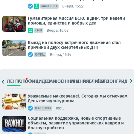
Вчера, 15:22
МАКЕЕВКА
Гуманитарная миссия ВСКС в ДНР: три недели
помощи, единства и добрых дел
Вчера, 16:08
СМИ
Выезд на полосу встречного движения стал
причиной двух смертельных ДТП
Вчера, 16:14
ОФИЦ.
ЛЕНТА
ТОП
ОФИЦ.
ВИДЕО
СМИ
ВОЕНКОРЫ
МНЕНИЯ
ПАБЛИКИ
ФОТО
ЛОНГРИДЫ
Уважаемые макеевчане!. Сегодня мы отмечаем
День физкультурника
09:15
МАКЕЕВКА
Социальная поддержка, новые спортивные
объекты, развитие управленческих кадров и
благоустройство