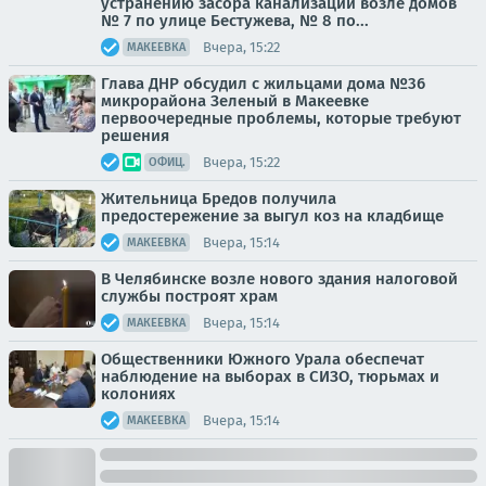
устранению засора канализации возле домов
№ 7 по улице Бестужева, № 8 по...
Вчера, 15:22
МАКЕЕВКА
Глава ДНР обсудил с жильцами дома №36
микрорайона Зеленый в Макеевке
первоочередные проблемы, которые требуют
решения
Вчера, 15:22
ОФИЦ.
Жительница Бредов получила
предостережение за выгул коз на кладбище
Вчера, 15:14
МАКЕЕВКА
В Челябинске возле нового здания налоговой
службы построят храм
Вчера, 15:14
МАКЕЕВКА
Общественники Южного Урала обеспечат
наблюдение на выборах в СИЗО, тюрьмах и
колониях
Вчера, 15:14
МАКЕЕВКА