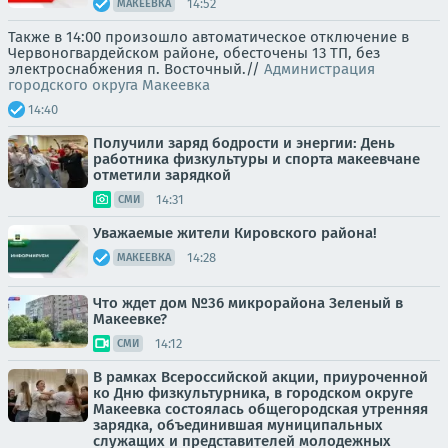
14:52
МАКЕЕВКА
Также в 14:00 произошло автоматическое отключение в
Червоногвардейском районе, обесточены 13 ТП, без
электроснабжения п. Восточный.//
Администрация
городского округа Макеевка
14:40
Получили заряд бодрости и энергии: День
работника физкультуры и спорта макеевчане
отметили зарядкой
14:31
СМИ
Уважаемые жители Кировского района!
14:28
МАКЕЕВКА
Что ждет дом №36 микрорайона Зеленый в
Макеевке?
14:12
СМИ
В рамках Всероссийской акции, приуроченной
ко Дню физкультурника, в городском округе
Макеевка состоялась общегородская утренняя
зарядка, объединившая муниципальных
служащих и представителей молодежных