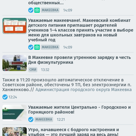
общественных...
14:09
МАКЕЕВКА
Уважаемые макеевчане!. Макеевский комбинат
детского питания приглашает родителей
учеников 1–4 классов принять участие в выборе
меню для школьных завтраков на новый
учебный год
14:09
МАКЕЕВКА
В Макеевке провели утреннюю зарядку в честь
Дня физкультурника
13:32
СМИ
Также в 11:20 произошло автоматическое отключение в
Советском районе, обесточены 9 ТП, без электроэнергии п.
Ханженково.//
Администрация городского округа Макеевка
12:24
Уважаемые жители Центрально - Городсконо и
Горняцкого районов!
12:21
МАКЕЕВКА
Утро, начавшееся с бодрого настроения и
улыбок — это лучший заряд на весь день!