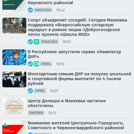
Кировского районов!
16:42
МАКЕЕВКА
Спорт объединяет соседей!. Сегодня Макеевка
поддержала «Всероссийскую соседскую
зарядку» в рамках акции «Добрососедское
лето» проекта «Школа ЖКХ»
16:10
МАКЕЕВКА
В Республике запустили сервис «Навигатор
ДНР»
16:10
ОФИЦ.
Многодетным семьям ДНР на покупку школьной
и спортивной формы выплатят по 4 тысячи
рублей
16:07
ОФИЦ.
Центр Донецка и Макеевка частично
обесточены
15:13
ПАБЛИКИ
Вниманию жителей Центрально-Городского,
Советского и Червоногвардейского районов!