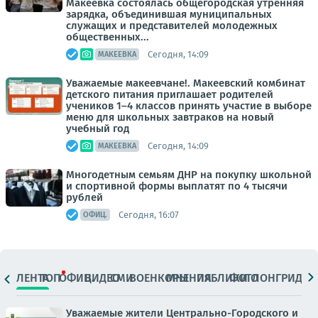
Макеевка состоялась общегородская утренняя
зарядка, объединившая муниципальных
служащих и представителей молодежных
общественных...
Сегодня, 14:09
МАКЕЕВКА
Уважаемые макеевчане!. Макеевский комбинат
детского питания приглашает родителей
учеников 1–4 классов принять участие в выборе
меню для школьных завтраков на новый
учебный год
Сегодня, 14:09
МАКЕЕВКА
Многодетным семьям ДНР на покупку школьной
и спортивной формы выплатят по 4 тысячи
рублей
Сегодня, 16:07
ОФИЦ.
ЛЕНТА
ТОП
ОФИЦ.
ВИДЕО
СМИ
ВОЕНКОРЫ
МНЕНИЯ
ПАБЛИКИ
ФОТО
ЛОНГРИДЫ
Уважаемые жители Центрально-Городского и