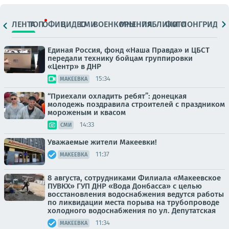
ЛЕНТА
ТОП
ОФИЦ.
ВИДЕО
СМИ
ВОЕНКОРЫ
МНЕНИЯ
ПАБЛИКИ
ФОТО
ЛОНГРИДЫ
Единая Россия, фонд «Наша Правда» и ЦБСТ
передали технику бойцам группировки
«Центр» в ДНР
15:34
МАКЕЕВКА
“Приехали охладить ребят”: донецкая
молодежь поздравила строителей с праздником
мороженым и квасом
14:33
СМИ
Уважаемые жители Макеевки!
11:37
МАКЕЕВКА
8 августа, сотрудниками Филиала «Макеевское
ПУВКХ» ГУП ДНР «Вода Донбасса» с целью
восстановления водоснабжения ведутся работы
по ликвидации места порыва на трубопроводе
холодного водоснабжения по ул. Депутатская
11:34
МАКЕЕВКА