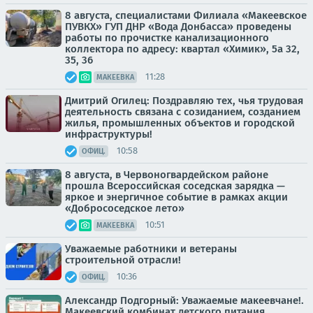
8 августа, специалистами Филиала «Макеевское
ПУВКХ» ГУП ДНР «Вода Донбасса» проведены
работы по прочистке канализационного
коллектора по адресу: квартал «Химик», 5а 32,
35, 36
11:28
МАКЕЕВКА
Дмитрий Огилец: Поздравляю тех, чья трудовая
деятельность связана с созиданием, созданием
жилья, промышленных объектов и городской
инфраструктуры!
10:58
ОФИЦ.
8 августа, в Червоногвардейском районе
прошла Всероссийская соседская зарядка —
яркое и энергичное событие в рамках акции
«Добрососедское лето»
10:51
МАКЕЕВКА
Уважаемые работники и ветераны
строительной отрасли!
10:36
ОФИЦ.
Александр Подгорный: Уважаемые макеевчане!.
Макеевский комбинат детского питания