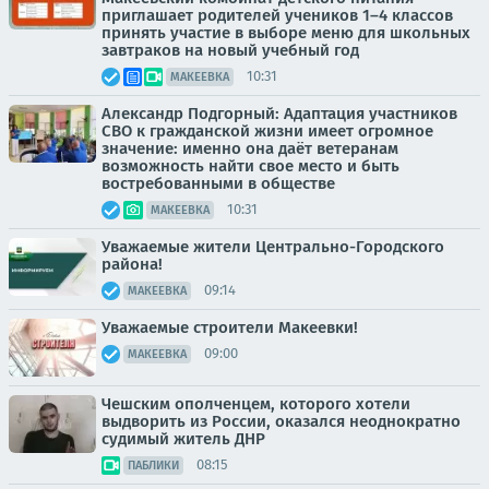
приглашает родителей учеников 1–4 классов
принять участие в выборе меню для школьных
завтраков на новый учебный год
10:31
МАКЕЕВКА
Александр Подгорный: Адаптация участников
СВО к гражданской жизни имеет огромное
значение: именно она даёт ветеранам
возможность найти свое место и быть
востребованными в обществе
10:31
МАКЕЕВКА
Уважаемые жители Центрально-Городского
района!
09:14
МАКЕЕВКА
Уважаемые строители Макеевки!
09:00
МАКЕЕВКА
Чешским ополченцем, которого хотели
выдворить из России, оказался неоднократно
судимый житель ДНР
08:15
ПАБЛИКИ