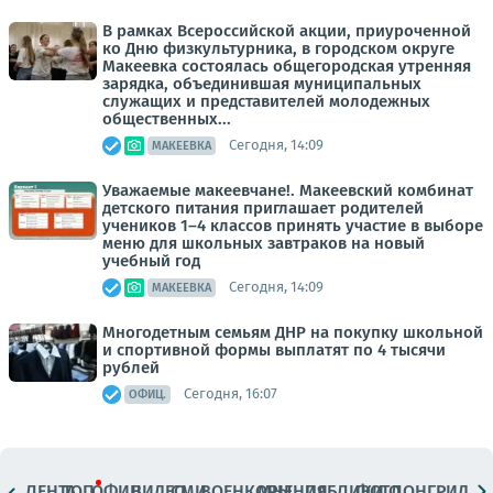
В рамках Всероссийской акции, приуроченной
ко Дню физкультурника, в городском округе
Макеевка состоялась общегородская утренняя
зарядка, объединившая муниципальных
служащих и представителей молодежных
общественных...
Сегодня, 14:09
МАКЕЕВКА
Уважаемые макеевчане!. Макеевский комбинат
детского питания приглашает родителей
учеников 1–4 классов принять участие в выборе
меню для школьных завтраков на новый
учебный год
Сегодня, 14:09
МАКЕЕВКА
Многодетным семьям ДНР на покупку школьной
и спортивной формы выплатят по 4 тысячи
рублей
Сегодня, 16:07
ОФИЦ.
ЛЕНТА
ТОП
ОФИЦ.
ВИДЕО
СМИ
ВОЕНКОРЫ
МНЕНИЯ
ПАБЛИКИ
ФОТО
ЛОНГРИДЫ