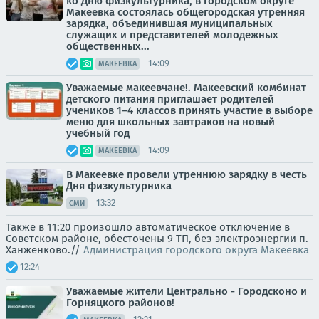
ко Дню физкультурника, в городском округе
Макеевка состоялась общегородская утренняя
зарядка, объединившая муниципальных
служащих и представителей молодежных
общественных...
14:09
МАКЕЕВКА
Уважаемые макеевчане!. Макеевский комбинат
детского питания приглашает родителей
учеников 1–4 классов принять участие в выборе
меню для школьных завтраков на новый
учебный год
14:09
МАКЕЕВКА
В Макеевке провели утреннюю зарядку в честь
Дня физкультурника
13:32
СМИ
Также в 11:20 произошло автоматическое отключение в
Советском районе, обесточены 9 ТП, без электроэнергии п.
Ханженково.//
Администрация городского округа Макеевка
12:24
Уважаемые жители Центрально - Городсконо и
Горняцкого районов!