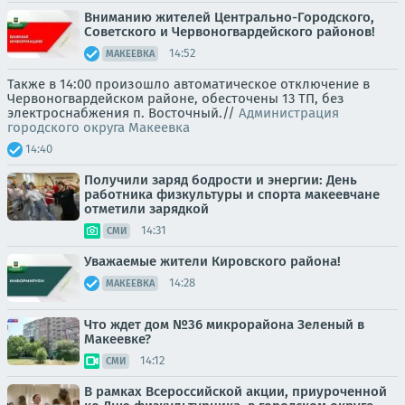
Вниманию жителей Центрально-Городского,
Советского и Червоногвардейского районов!
14:52
МАКЕЕВКА
Также в 14:00 произошло автоматическое отключение в
Червоногвардейском районе, обесточены 13 ТП, без
электроснабжения п. Восточный.//
Администрация
городского округа Макеевка
14:40
Получили заряд бодрости и энергии: День
работника физкультуры и спорта макеевчане
отметили зарядкой
14:31
СМИ
Уважаемые жители Кировского района!
14:28
МАКЕЕВКА
Что ждет дом №36 микрорайона Зеленый в
Макеевке?
14:12
СМИ
В рамках Всероссийской акции, приуроченной