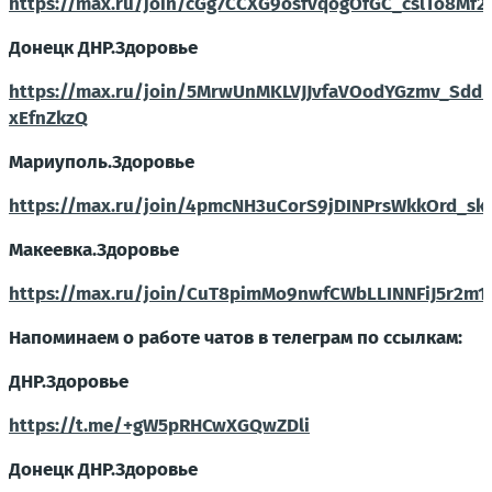
https://max.ru/join/cGg7CCXG9osfvqogOfGC_cslTo8Mf
Донецк ДНР.Здоровье
https://max.ru/join/5MrwUnMKLVJJvfaVOodYGzmv_SddE
xEfnZkzQ
Мариуполь.Здоровье
https://max.ru/join/4pmcNH3uCorS9jDINPrsWkkOrd_s
Макеевка.Здоровье
https://max.ru/join/CuT8pimMo9nwfCWbLLINNFiJ5r2m1
Напоминаем о работе чатов в телеграм по ссылкам:
ДНР.Здоровье
https://t.me/+gW5pRHCwXGQwZDli
Донецк ДНР.Здоровье