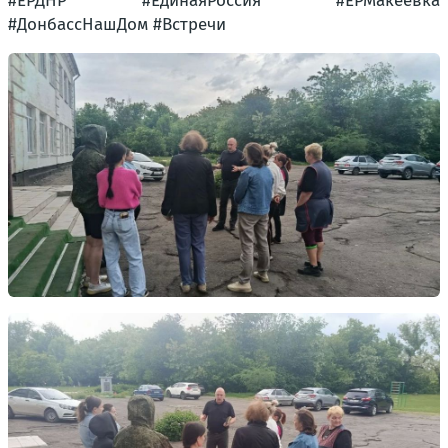
#ЕРДНР #ЕдинаяРоссия #ЕРМакеевка
#ДонбассНашДом #Встречи