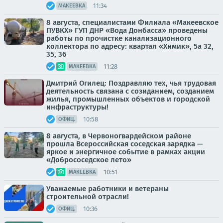
11:34
МАКЕЕВКА
8 августа, специалистами Филиала «Макеевское
ПУВКХ» ГУП ДНР «Вода Донбасса» проведены
работы по прочистке канализационного
коллектора по адресу: квартал «Химик», 5а 32,
35, 36
11:28
МАКЕЕВКА
Дмитрий Огилец: Поздравляю тех, чья трудовая
деятельность связана с созиданием, созданием
жилья, промышленных объектов и городской
инфраструктуры!
10:58
ОФИЦ.
8 августа, в Червоногвардейском районе
прошла Всероссийская соседская зарядка —
яркое и энергичное событие в рамках акции
«Добрососедское лето»
10:51
МАКЕЕВКА
Уважаемые работники и ветераны
строительной отрасли!
10:36
ОФИЦ.