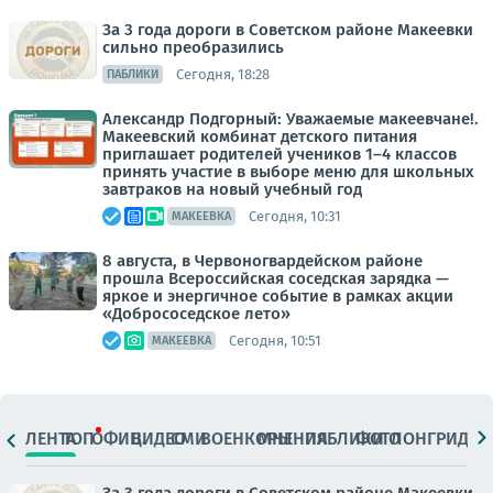
За 3 года дороги в Советском районе Макеевки
сильно преобразились
Сегодня, 18:28
ПАБЛИКИ
Александр Подгорный: Уважаемые макеевчане!.
Макеевский комбинат детского питания
приглашает родителей учеников 1–4 классов
принять участие в выборе меню для школьных
завтраков на новый учебный год
Сегодня, 10:31
МАКЕЕВКА
8 августа, в Червоногвардейском районе
прошла Всероссийская соседская зарядка —
яркое и энергичное событие в рамках акции
«Добрососедское лето»
Сегодня, 10:51
МАКЕЕВКА
ЛЕНТА
ТОП
ОФИЦ.
ВИДЕО
СМИ
ВОЕНКОРЫ
МНЕНИЯ
ПАБЛИКИ
ФОТО
ЛОНГРИДЫ