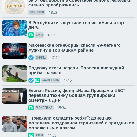
За 3 года дороги в Советском районе Макеевки
сильно преобразились
18:28
ПАБЛИКИ
В Республике запустили сервис «Навигатор
ДНР»
18:09
СМИ
Макеевские огнеборцы спасли 49-летнего
мужчину в Горняцком районе
17:24
ОФИЦ.
Подвожу итоги недели. Провели очередной
приём граждан
17:15
МАКЕЕВКА
Единая Россия, фонд «Наша Правда» и ЦБСТ
передали технику бойцам группировки
«Центр» в ДНР
15:34
МАКЕЕВКА
“Приехали охладить ребят”: донецкая
молодежь поздравила строителей с праздником
мороженым и квасом
14:33
СМИ