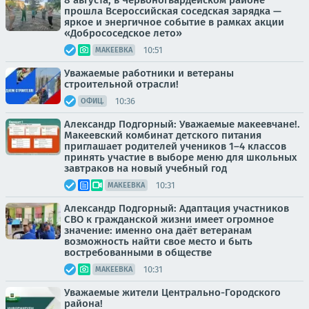
8 августа, в Червоногвардейском районе
прошла Всероссийская соседская зарядка —
яркое и энергичное событие в рамках акции
«Добрососедское лето»
10:51
МАКЕЕВКА
Уважаемые работники и ветераны
строительной отрасли!
10:36
ОФИЦ.
Александр Подгорный: Уважаемые макеевчане!.
Макеевский комбинат детского питания
приглашает родителей учеников 1–4 классов
принять участие в выборе меню для школьных
завтраков на новый учебный год
10:31
МАКЕЕВКА
Александр Подгорный: Адаптация участников
СВО к гражданской жизни имеет огромное
значение: именно она даёт ветеранам
возможность найти свое место и быть
востребованными в обществе
10:31
МАКЕЕВКА
Уважаемые жители Центрально-Городского
района!