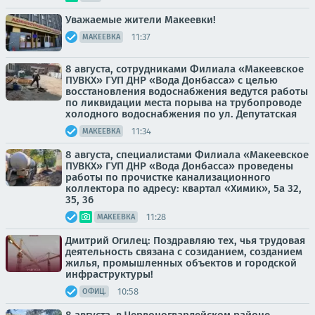
Уважаемые жители Макеевки!
11:37
МАКЕЕВКА
8 августа, сотрудниками Филиала «Макеевское
ПУВКХ» ГУП ДНР «Вода Донбасса» с целью
восстановления водоснабжения ведутся работы
по ликвидации места порыва на трубопроводе
холодного водоснабжения по ул. Депутатская
11:34
МАКЕЕВКА
8 августа, специалистами Филиала «Макеевское
ПУВКХ» ГУП ДНР «Вода Донбасса» проведены
работы по прочистке канализационного
коллектора по адресу: квартал «Химик», 5а 32,
35, 36
11:28
МАКЕЕВКА
Дмитрий Огилец: Поздравляю тех, чья трудовая
деятельность связана с созиданием, созданием
жилья, промышленных объектов и городской
инфраструктуры!
10:58
ОФИЦ.