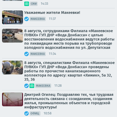
14:33
СМИ
Уважаемые жители Макеевки!
11:37
МАКЕЕВКА
8 августа, сотрудниками Филиала «Макеевское
ПУВКХ» ГУП ДНР «Вода Донбасса» с целью
восстановления водоснабжения ведутся работы
по ликвидации места порыва на трубопроводе
холодного водоснабжения по ул. Депутатская
11:34
МАКЕЕВКА
8 августа, специалистами Филиала «Макеевское
ПУВКХ» ГУП ДНР «Вода Донбасса» проведены
работы по прочистке канализационного
коллектора по адресу: квартал «Химик», 5а 32,
35, 36
11:28
МАКЕЕВКА
Дмитрий Огилец: Поздравляю тех, чья трудовая
деятельность связана с созиданием, созданием
жилья, промышленных объектов и городской
инфраструктуры!
10:58
ОФИЦ.