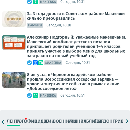
Сегодня, 10:31
МАКЕЕВКА
За 3 года дороги в Советском районе Макеевки
сильно преобразились
Сегодня, 18:28
ПАБЛИКИ
Александр Подгорный: Уважаемые макеевчане!.
Макеевский комбинат детского питания
приглашает родителей учеников 1–4 классов
принять участие в выборе меню для школьных
завтраков на новый учебный год
Сегодня, 10:31
МАКЕЕВКА
8 августа, в Червоногвардейском районе
прошла Всероссийская соседская зарядка —
яркое и энергичное событие в рамках акции
«Добрососедское лето»
Сегодня, 10:51
МАКЕЕВКА
ЛЕНТА
ТОП
ОФИЦ.
ВИДЕО
СМИ
ВОЕНКОРЫ
МНЕНИЯ
ПАБЛИКИ
ФОТО
ЛОНГРИДЫ