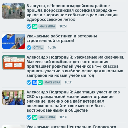
8 августа, в Червоногвардейском районе
прошла Всероссийская соседская зарядка —
яркое и энергичное событие в рамках акции
«Добрососедское лето»
10:51
МАКЕЕВКА
Уважаемые работники и ветераны
строительной отрасли!
10:36
ОФИЦ.
Александр Подгорный: Уважаемые макеевчане!.
Макеевский комбинат детского питания
приглашает родителей учеников 1–4 классов
принять участие в выборе меню для школьных
завтраков на новый учебный год
10:31
МАКЕЕВКА
Александр Подгорный: Адаптация участников
СВО к гражданской жизни имеет огромное
значение: именно она даёт ветеранам
возможность найти свое место и быть
востребованными в обществе
10:31
МАКЕЕВКА
Уважаемые жители Центрально-Городского