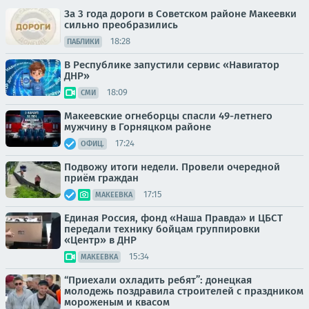
За 3 года дороги в Советском районе Макеевки
сильно преобразились
18:28
ПАБЛИКИ
В Республике запустили сервис «Навигатор
ДНР»
18:09
СМИ
Макеевские огнеборцы спасли 49-летнего
мужчину в Горняцком районе
17:24
ОФИЦ.
Подвожу итоги недели. Провели очередной
приём граждан
17:15
МАКЕЕВКА
Единая Россия, фонд «Наша Правда» и ЦБСТ
передали технику бойцам группировки
«Центр» в ДНР
15:34
МАКЕЕВКА
“Приехали охладить ребят”: донецкая
молодежь поздравила строителей с праздником
мороженым и квасом