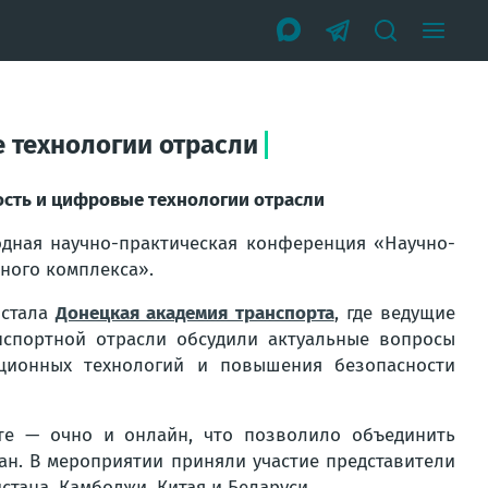
е технологии отрасли
ость и цифровые технологии отрасли
одная научно-практическая конференция «Научно-
ного комплекса».
 стала
Донецкая академия транспорта
, где ведущие
нспортной отрасли обсудили актуальные вопросы
ационных технологий и повышения безопасности
е — очно и онлайн, что позволило объединить
ан. В мероприятии приняли участие представители
стана, Камбоджи, Китая и Беларуси.