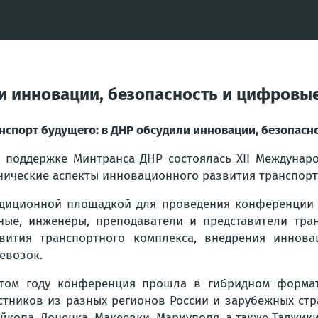
ли инновации, безопасность и цифровы
нспорт будущего: в ДНР обсудили инновации, безопасн
 поддержке Минтранса ДНР состоялась XII Междунар
нические аспекты инновационного развития транспорт
диционной площадкой для проведения конференции
ные, инженеры, преподаватели и представители тра
вития транспортного комплекса, внедрения иннов
евозок.
том году конференция прошла в гибридном формат
стников из разных регионов России и зарубежных стр
айкопа, Донецка, Макеевки, Мариуполя, а также Таджики