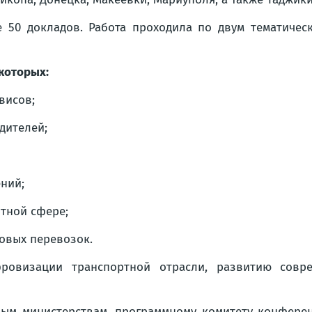
 50 докладов. Работа проходила по двум тематическ
 которых:
висов;
дителей;
ний;
ртной сфере;
овых перевозок.
ровизации транспортной отрасли, развитию совре
ым министерствам, программному комитету конференц