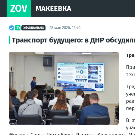
ZOV
МАКЕЕВКА
28 мая 2026, 12:40
ОФИЦИАЛЬНО
Транспорт будущего: в ДНР обсуди
Тра
При
тех
Тра
учё
раз
пер
В э
уча
Москвы, Санкт-Петербурга, Якутска, Краснодара, М