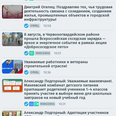
Дмитрий Огилец: Поздравляю тех, чья трудовая
деятельность связана с созиданием, созданием
жилья, промышленных объектов и городской
инфраструктуры!
10:58
ОФИЦ.
8 августа, в Червоногвардейском районе
прошла Всероссийская соседская зарядка —
яркое и энергичное событие в рамках акции
«Добрососедское лето»
10:51
МАКЕЕВКА
Уважаемые работники и ветераны
строительной отрасли!
10:36
ОФИЦ.
Александр Подгорный: Уважаемые макеевчане!.
Макеевский комбинат детского питания
приглашает родителей учеников 1–4 классов
принять участие в выборе меню для школьных
завтраков на новый учебный год
10:31
МАКЕЕВКА
Александр Подгорный: Адаптация участников