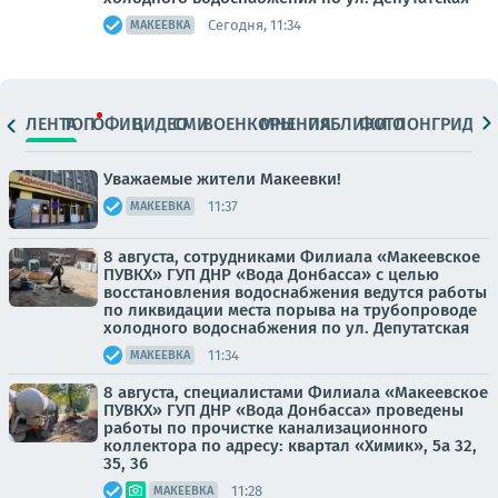
Сегодня, 11:34
МАКЕЕВКА
ЛЕНТА
ТОП
ОФИЦ.
ВИДЕО
СМИ
ВОЕНКОРЫ
МНЕНИЯ
ПАБЛИКИ
ФОТО
ЛОНГРИДЫ
Уважаемые жители Макеевки!
11:37
МАКЕЕВКА
8 августа, сотрудниками Филиала «Макеевское
ПУВКХ» ГУП ДНР «Вода Донбасса» с целью
восстановления водоснабжения ведутся работы
по ликвидации места порыва на трубопроводе
холодного водоснабжения по ул. Депутатская
11:34
МАКЕЕВКА
8 августа, специалистами Филиала «Макеевское
ПУВКХ» ГУП ДНР «Вода Донбасса» проведены
работы по прочистке канализационного
коллектора по адресу: квартал «Химик», 5а 32,
35, 36
11:28
МАКЕЕВКА