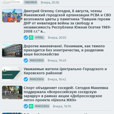
Вчера, 20:30
ПАБЛИКИ
Дмитрий Огилец: Сегодня, 8 августа, члены
Макеевский городской организации РСВА и СВО
возложили цветы у памятника "Павшим героям
ДНР от инвалидов войны за свободу и
независимость Республики Южная Осетия 1989-
2008 г.г." в...
Вчера, 20:03
ОФИЦ.
Дорогие макеевчане!. Понимаем, как тяжело
приходится без электричества, и разделяем
ваше беспокойство
Вчера, 19:49
МАКЕЕВКА
Уважаемые жители Центрально-Городского и
Кировского районов!
Вчера, 16:42
МАКЕЕВКА
Спорт объединяет соседей!. Сегодня Макеевка
поддержала «Всероссийскую соседскую
зарядку» в рамках акции «Добрососедское
лето» проекта «Школа ЖКХ»
Вчера, 16:10
МАКЕЕВКА