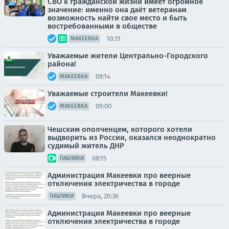
СВО к гражданской жизни имеет огромное
значение: именно она даёт ветеранам
возможность найти свое место и быть
востребованными в обществе
10:31
МАКЕЕВКА
Уважаемые жители Центрально-Городского
района!
09:14
МАКЕЕВКА
Уважаемые строители Макеевки!
09:00
МАКЕЕВКА
Чешским ополченцем, которого хотели
выдворить из России, оказался неоднократно
судимый житель ДНР
08:15
ПАБЛИКИ
Администрация Макеевки про веерные
отключения электричества в городе
Вчера, 20:36
ПАБЛИКИ
Администрация Макеевки про веерные
отключения электричества в городе