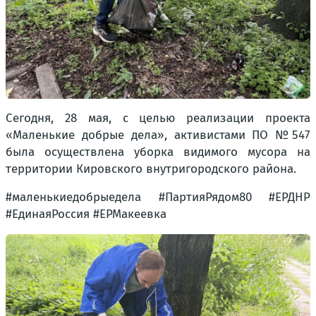
Сегодня, 28 мая, с целью реализации проекта
«Маленькие добрые дела», активистами ПО №547
была осуществлена уборка видимого мусора на
территории Кировского внутригородского района.
#маленькиедобрыедела #ПартияРядом80 #ЕРДНР
#ЕдинаяРоссия #ЕРМакеевка