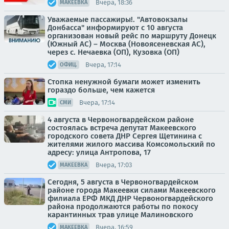
Вчера, 18:36
МАКЕЕВКА
Уважаемые пассажиры!. "Автовокзалы
Донбасса" информируют с 10 августа
организован новый рейс по маршруту Донецк
(Южный АС) – Москва (Новоясеневская АС),
через с. Нечаевка (ОП), Кузовка (ОП)
Вчера, 17:14
ОФИЦ.
Стопка ненужной бумаги может изменить
гораздо больше, чем кажется
Вчера, 17:14
СМИ
4 августа в Червоногвардейском районе
состоялась встреча депутат Макеевского
городского совета ДНР Сергея Щетинина с
жителями жилого массива Комсомольский по
адресу: улица Антропова, 17
Вчера, 17:03
МАКЕЕВКА
Сегодня, 5 августа в Червоногвардейском
районе города Макеевки силами Макеевского
филиала ЕРФ МКД ДНР Червоногвардейского
района продолжаются работы по покосу
карантинных трав улице Малиновского
Вчера, 16:59
МАКЕЕВКА