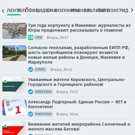
ЛЕНТА
ТОП
ОФИЦ.
ВИДЕО
СМИ
ВОЕНКОРЫ
МНЕНИЯ
ПАБЛИКИ
ФОТО
ЛОНГРИДЫ
Три года корпункту в Макеевке: журналисты из
Югры продолжают рассказывать о главном!
Вчера, 20:57
СМИ
Согласно генпланам, разработанным ЕИПП РФ,
шесть застройщиков планируют возвести
новые жилые районы в Донецке, Макеевке и
Мариуполе
Вчера, 20:43
ОФИЦ.
Уважаемые жители Кировского, Центрально-
Городского и Горняцкого районов!
Вчера, 19:57
МАКЕЕВКА
Александр Подгорный: Единая Россия — №1 в
бюллетене!
Вчера, 18:44
МАКЕЕВКА
Вниманию жителей микрорайона Солнечный и
жилого массива Батова!