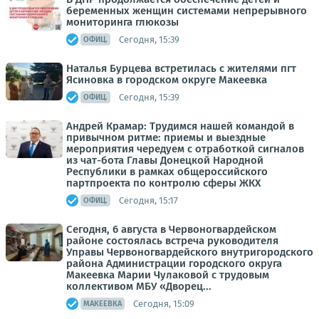
беременных женщин системами непрерывного
мониторинга глюкозы
Сегодня, 15:39
ОФИЦ.
Наталья Бурцева встретилась с жителями пгт
Ясиновка в городском округе Макеевка
Сегодня, 15:39
ОФИЦ.
Андрей Крамар: Трудимся нашей командой в
привычном ритме: приемы и выездные
мероприятия чередуем с отработкой сигналов
из чат-бота Главы Донецкой Народной
Республики в рамках общероссийского
партпроекта по контролю сферы ЖКХ
Сегодня, 15:17
ОФИЦ.
Сегодня, 6 августа в Червоногвардейском
районе состоялась встреча руководителя
Управы Червоногвардейского внутригородского
района Администрации городского округа
Макеевка Марии Чулаковой с трудовым
коллективом МБУ «Дворец...
Сегодня, 15:09
МАКЕЕВКА