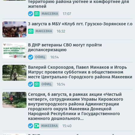
территорию района уютнее и комфортнее для
жителей
17:07
МАКЕЕВКА
3 августа в МБУ «Клуб пгт. Грузско-Зорянское г.о
16:32
МАКЕЕВКА
В ДНР ветераны СВО могут пройти
диспансеризацию
16:14
ОФИЦ.
Валерий Скороходов, Павел Минаков и Игорь
Матрус провели субботник в общественном
месте Центрально-Городского района Макеевки
16:14
ОФИЦ.
Сегодня, 6 августа, в рамках акции «Чистый
четверг», сотрудниками Управы Кировского
внутригородского района Администрации
городского округа Макеевка Донецкой
Народной Республики и Государственного
казенного дошкольного...
15:40
МАКЕЕВКА