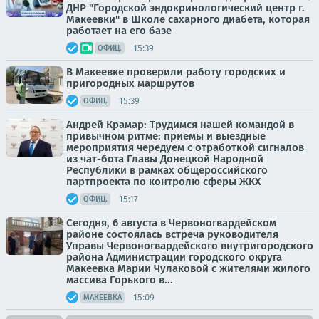
ДНР "Городской эндокринологический центр г.
Макеевки" в Школе сахарного диабета, которая
работает на его базе
15:39
ОФИЦ.
В Макеевке проверили работу городских и
пригородных маршрутов
15:39
ОФИЦ.
Андрей Крамар: Трудимся нашей командой в
привычном ритме: приемы и выездные
мероприятия чередуем с отработкой сигналов
из чат-бота Главы Донецкой Народной
Республики в рамках общероссийского
партпроекта по контролю сферы ЖКХ
15:17
ОФИЦ.
Сегодня, 6 августа в Червоногвардейском
районе состоялась встреча руководителя
Управы Червоногвардейского внутригородского
района Администрации городского округа
Макеевка Марии Чулаковой с жителями жилого
массива Горького в...
15:09
МАКЕЕВКА