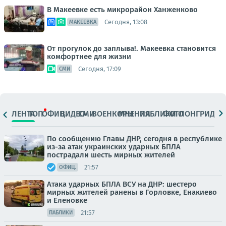
В Макеевке есть микрорайон Ханженково
Сегодня, 13:08
МАКЕЕВКА
От прогулок до заплыва!. Макеевка становится
комфортнее для жизни
Сегодня, 17:09
СМИ
ЛЕНТА
ТОП
ОФИЦ.
ВИДЕО
СМИ
ВОЕНКОРЫ
МНЕНИЯ
ПАБЛИКИ
ФОТО
ЛОНГРИДЫ
По сообщению Главы ДНР, сегодня в республике
из-за атак украинских ударных БПЛА
пострадали шесть мирных жителей
21:57
ОФИЦ.
Атака ударных БПЛА ВСУ на ДНР: шестеро
мирных жителей ранены в Горловке, Енакиево
и Еленовке
21:57
ПАБЛИКИ