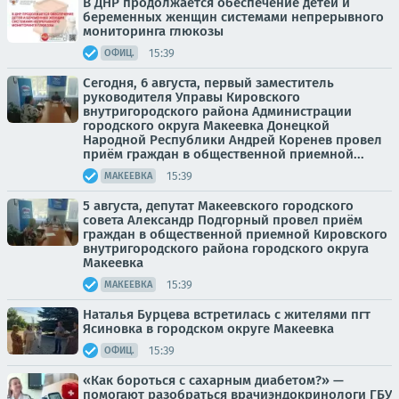
В ДНР продолжается обеспечение детей и
беременных женщин системами непрерывного
мониторинга глюкозы
15:39
ОФИЦ.
Сегодня, 6 августа, первый заместитель
руководителя Управы Кировского
внутригородского района Администрации
городского округа Макеевка Донецкой
Народной Республики Андрей Коренев провел
приём граждан в общественной приемной...
15:39
МАКЕЕВКА
5 августа, депутат Макеевского городского
совета Александр Подгорный провел приём
граждан в общественной приемной Кировского
внутригородского района городского округа
Макеевка
15:39
МАКЕЕВКА
Наталья Бурцева встретилась с жителями пгт
Ясиновка в городском округе Макеевка
15:39
ОФИЦ.
«Как бороться с сахарным диабетом?» —
помогают разобраться врачиэндокринологи ГБУ