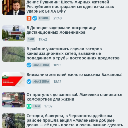
Денис Пушилин: Шесть мирных жителей
Республики пострадали сегодня из-за атак
ударных БПЛА ВФУ
21:48
ОФИЦ.
В Донецке задержали посредницу
дистанционных мошенников
19:42
СМИ
В районе участились случаи засоров
канализационных сетей, вызванные
попаданием в трубы посторонних предметов
18:15
МАКЕЕВКА
Вниманию жителей жилого массива Бажанова!
18:12
МАКЕЕВКА
От прогулок до заплыва!. Макеевка становится
комфортнее для жизни
17:09
СМИ
Сегодня, 6 августа, в Червоногвардейском
районе прошла акция «Маленькие добрые
дела» — её цель проста и очень важна: сделать