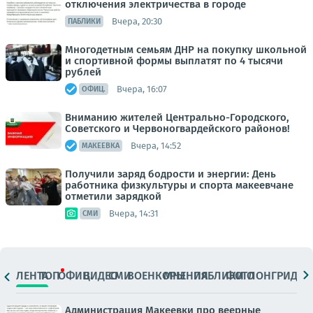
отключения электричества в городе
Вчера, 20:30
ПАБЛИКИ
Многодетным семьям ДНР на покупку школьной
и спортивной формы выплатят по 4 тысячи
рублей
Вчера, 16:07
ОФИЦ.
Вниманию жителей Центрально-Городского,
Советского и Червоногвардейского районов!
Вчера, 14:52
МАКЕЕВКА
Получили заряд бодрости и энергии: День
работника физкультуры и спорта макеевчане
отметили зарядкой
Вчера, 14:31
СМИ
ЛЕНТА
ТОП
ОФИЦ.
ВИДЕО
СМИ
ВОЕНКОРЫ
МНЕНИЯ
ПАБЛИКИ
ФОТО
ЛОНГРИДЫ
Администрация Макеевки про веерные