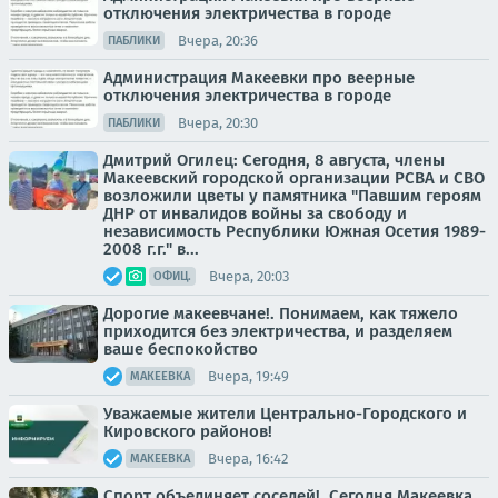
отключения электричества в городе
Вчера, 20:36
ПАБЛИКИ
Администрация Макеевки про веерные
отключения электричества в городе
Вчера, 20:30
ПАБЛИКИ
Дмитрий Огилец: Сегодня, 8 августа, члены
Макеевский городской организации РСВА и СВО
возложили цветы у памятника "Павшим героям
ДНР от инвалидов войны за свободу и
независимость Республики Южная Осетия 1989-
2008 г.г." в...
Вчера, 20:03
ОФИЦ.
Дорогие макеевчане!. Понимаем, как тяжело
приходится без электричества, и разделяем
ваше беспокойство
Вчера, 19:49
МАКЕЕВКА
Уважаемые жители Центрально-Городского и
Кировского районов!
Вчера, 16:42
МАКЕЕВКА
Спорт объединяет соседей!. Сегодня Макеевка