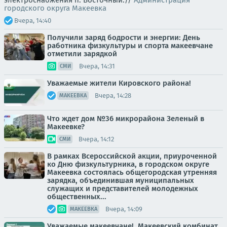
электроснабжения п. Восточный.//
Администрация
городского округа Макеевка
Вчера, 14:40
Получили заряд бодрости и энергии: День
работника физкультуры и спорта макеевчане
отметили зарядкой
Вчера, 14:31
СМИ
Уважаемые жители Кировского района!
Вчера, 14:28
МАКЕЕВКА
Что ждет дом №36 микрорайона Зеленый в
Макеевке?
Вчера, 14:12
СМИ
В рамках Всероссийской акции, приуроченной
ко Дню физкультурника, в городском округе
Макеевка состоялась общегородская утренняя
зарядка, объединившая муниципальных
служащих и представителей молодежных
общественных...
Вчера, 14:09
МАКЕЕВКА
Уважаемые макеевчане!. Макеевский комбинат