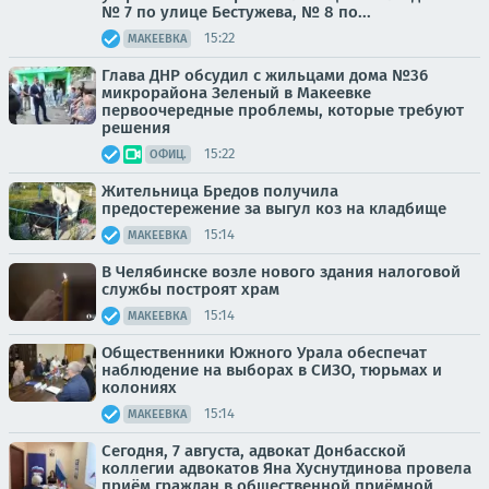
№ 7 по улице Бестужева, № 8 по...
15:22
МАКЕЕВКА
Глава ДНР обсудил с жильцами дома №36
микрорайона Зеленый в Макеевке
первоочередные проблемы, которые требуют
решения
15:22
ОФИЦ.
Жительница Бредов получила
предостережение за выгул коз на кладбище
15:14
МАКЕЕВКА
В Челябинске возле нового здания налоговой
службы построят храм
15:14
МАКЕЕВКА
Общественники Южного Урала обеспечат
наблюдение на выборах в СИЗО, тюрьмах и
колониях
15:14
МАКЕЕВКА
Сегодня, 7 августа, адвокат Донбасской
коллегии адвокатов Яна Хуснутдинова провела
приём граждан в общественной приёмной