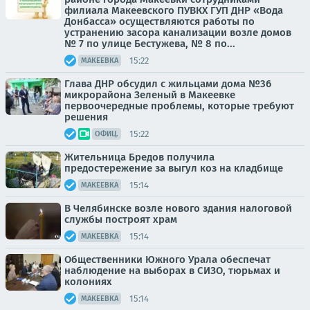
филиала Макеевского ПУВКХ ГУП ДНР «Вода
Донбасса» осуществляются работы по
устранению засора канализации возле домов
№ 7 по улице Бестужева, № 8 по...
15:22
МАКЕЕВКА
Глава ДНР обсудил с жильцами дома №36
микрорайона Зеленый в Макеевке
первоочередные проблемы, которые требуют
решения
15:22
ОФИЦ.
Жительница Бредов получила
предостережение за выгул коз на кладбище
15:14
МАКЕЕВКА
В Челябинске возле нового здания налоговой
службы построят храм
15:14
МАКЕЕВКА
Общественники Южного Урала обеспечат
наблюдение на выборах в СИЗО, тюрьмах и
колониях
15:14
МАКЕЕВКА