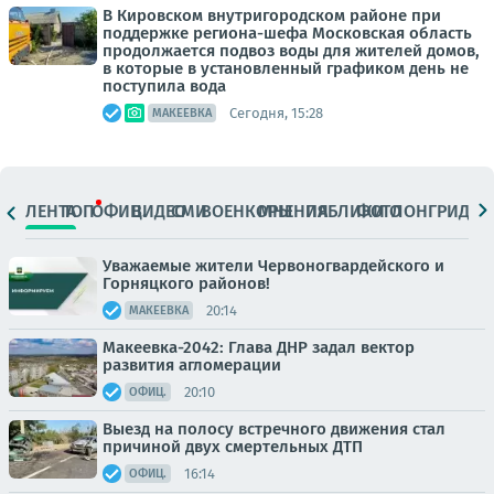
В Кировском внутригородском районе при
поддержке региона-шефа Московская область
продолжается подвоз воды для жителей домов,
в которые в установленный графиком день не
поступила вода
Сегодня, 15:28
МАКЕЕВКА
ЛЕНТА
ТОП
ОФИЦ.
ВИДЕО
СМИ
ВОЕНКОРЫ
МНЕНИЯ
ПАБЛИКИ
ФОТО
ЛОНГРИДЫ
Уважаемые жители Червоногвардейского и
Горняцкого районов!
20:14
МАКЕЕВКА
Макеевка-2042: Глава ДНР задал вектор
развития агломерации
20:10
ОФИЦ.
Выезд на полосу встречного движения стал
причиной двух смертельных ДТП
16:14
ОФИЦ.