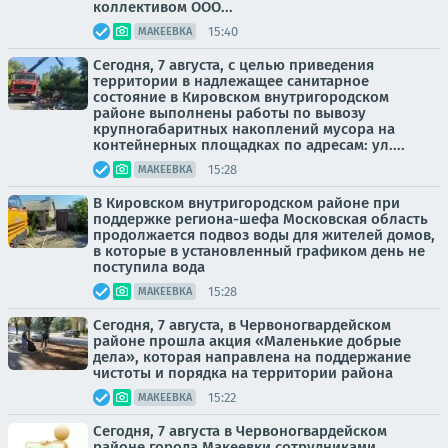
коллективом ООО...
15:40
МАКЕЕВКА
Сегодня, 7 августа, с целью приведения
территории в надлежащее санитарное
состояние в Кировском внутригородском
районе выполнены работы по вывозу
крупногабаритных накоплений мусора на
контейнерных площадках по адресам: ул....
15:28
МАКЕЕВКА
В Кировском внутригородском районе при
поддержке региона-шефа Московская область
продолжается подвоз воды для жителей домов,
в которые в установленный графиком день не
поступила вода
15:28
МАКЕЕВКА
Сегодня, 7 августа, в Червоногвардейском
районе прошла акция «Маленькие добрые
дела», которая направлена на поддержание
чистоты и порядка на территории района
15:22
МАКЕЕВКА
Сегодня, 7 августа в Червоногвардейском
районе города Макеевки сотрудниками