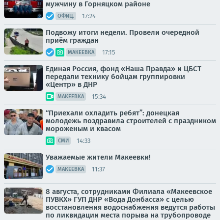
мужчину в Горняцком районе
17:24
ОФИЦ.
Подвожу итоги недели. Провели очередной
приём граждан
17:15
МАКЕЕВКА
Единая Россия, фонд «Наша Правда» и ЦБСТ
передали технику бойцам группировки
«Центр» в ДНР
15:34
МАКЕЕВКА
“Приехали охладить ребят”: донецкая
молодежь поздравила строителей с праздником
мороженым и квасом
14:33
СМИ
Уважаемые жители Макеевки!
11:37
МАКЕЕВКА
8 августа, сотрудниками Филиала «Макеевское
ПУВКХ» ГУП ДНР «Вода Донбасса» с целью
восстановления водоснабжения ведутся работы
по ликвидации места порыва на трубопроводе