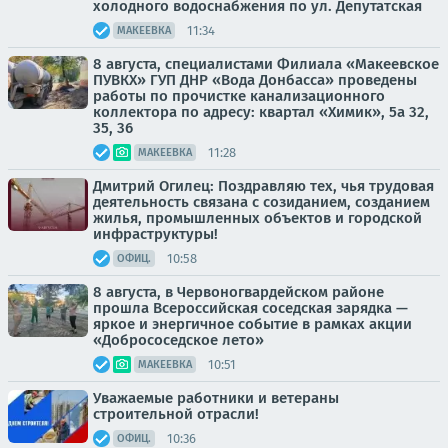
холодного водоснабжения по ул. Депутатская
11:34
МАКЕЕВКА
8 августа, специалистами Филиала «Макеевское
ПУВКХ» ГУП ДНР «Вода Донбасса» проведены
работы по прочистке канализационного
коллектора по адресу: квартал «Химик», 5а 32,
35, 36
11:28
МАКЕЕВКА
Дмитрий Огилец: Поздравляю тех, чья трудовая
деятельность связана с созиданием, созданием
жилья, промышленных объектов и городской
инфраструктуры!
10:58
ОФИЦ.
8 августа, в Червоногвардейском районе
прошла Всероссийская соседская зарядка —
яркое и энергичное событие в рамках акции
«Добрососедское лето»
10:51
МАКЕЕВКА
Уважаемые работники и ветераны
строительной отрасли!
10:36
ОФИЦ.