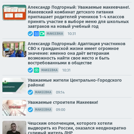
Александр Подгорный: Уважаемые макеевчане!.
Макеевский комбинат детского питания
приглашает родителей учеников 1–4 классов
принять участие в выборе меню для школьных
завтраков на новый учебный год
10:31
МАКЕЕВКА
Александр Подгорный: Адаптация участников
СВО к гражданской жизни имеет огромное
значение: именно она даёт ветеранам
возможность найти свое место и быть
востребованными в обществе
10:31
МАКЕЕВКА
Уважаемые жители Центрально-Городского
района!
09:14
МАКЕЕВКА
Уважаемые строители Макеевки!
09:00
МАКЕЕВКА
Чешским ополченцем, которого хотели
выдворить из России, оказался неоднократно
судимый житель ДНР