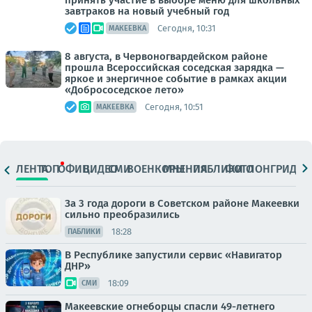
принять участие в выборе меню для школьных
завтраков на новый учебный год
Сегодня, 10:31
МАКЕЕВКА
8 августа, в Червоногвардейском районе
прошла Всероссийская соседская зарядка —
яркое и энергичное событие в рамках акции
«Добрососедское лето»
Сегодня, 10:51
МАКЕЕВКА
ЛЕНТА
ТОП
ОФИЦ.
ВИДЕО
СМИ
ВОЕНКОРЫ
МНЕНИЯ
ПАБЛИКИ
ФОТО
ЛОНГРИДЫ
За 3 года дороги в Советском районе Макеевки
сильно преобразились
18:28
ПАБЛИКИ
В Республике запустили сервис «Навигатор
ДНР»
18:09
СМИ
Макеевские огнеборцы спасли 49-летнего