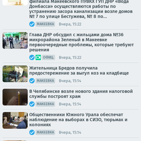
филиала Макеевского ПУВКХ ГУП ДНР «Вода
Донбасса» осуществляются работы по
устранению засора канализации возле домов
№ 7 по улице Бестужева, № 8 по...
Вчера, 15:22
МАКЕЕВКА
Глава ДНР обсудил с жильцами дома №36
микрорайона Зеленый в Макеевке
первоочередные проблемы, которые требуют
решения
Вчера, 15:22
ОФИЦ.
Жительница Бредов получила
предостережение за выгул коз на кладбище
Вчера, 15:14
МАКЕЕВКА
В Челябинске возле нового здания налоговой
службы построят храм
Вчера, 15:14
МАКЕЕВКА
Общественники Южного Урала обеспечат
наблюдение на выборах в СИЗО, тюрьмах и
колониях
Вчера, 15:14
МАКЕЕВКА