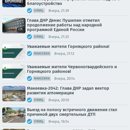
благоустройство
Вчера, 21:39
ОФИЦ.
Глава ДНР Денис Пушилин отметил
продолжение работы над народной
программой Единой России
Вчера, 21:33
ОФИЦ.
Уважаемые жители Горняцкого района!
Вчера, 21:12
МАКЕЕВКА
Уважаемые жители Червоногвардейского и
Горняцкого районов!
Вчера, 20:14
МАКЕЕВКА
Макеевка-2042: Глава ДНР задал вектор
развития агломерации
Вчера, 20:10
ОФИЦ.
Выезд на полосу встречного движения стал
причиной двух смертельных ДТП
Вчера, 16:14
ОФИЦ.