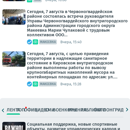
Сегодня, 7 августа в Червоногвардейском
районе состоялась встреча руководителя
Управы Червоногвардейского внутригородского
района Администрации городского округа
Макеевка Марии Чулаковой с трудовым
коллективом ООО...
Вчера, 15:40
МАКЕЕВКА
Сегодня, 7 августа, с целью приведения
территории в надлежащее санитарное
состояние в Кировском внутригородском
районе выполнены работы по вывозу
крупногабаритных накоплений мусора на
контейнерных площадках по адресам: ул....
Вчера, 15:28
МАКЕЕВКА
ЛЕНТА
ТОП
ОФИЦ.
ВИДЕО
СМИ
ВОЕНКОРЫ
МНЕНИЯ
ПАБЛИКИ
ФОТО
ЛОНГРИДЫ
Социальная поддержка, новые спортивные
объекты, развитие управленческих кадров и