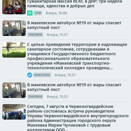
Гуманитарная миссия ВСКС в ДНР: три недели
помощи, единства и добрых дел
Вчера, 16:08
СМИ
В макеевском автобусе №19 от жары спасает
капустный лист
Вчера, 15:57
ПАБЛИКИ
С целью приведения территории в надлежащее
санитарное состояние, сотрудниками и
учащимися Государственного бюджетного
профессионального образовательного
учреждения «Макеевский транспортно-
технологический колледж» проведены...
Вчера, 15:57
МАКЕЕВКА
В макеевском автобусе №19 от жары спасает
капустный лист
Вчера, 15:52
ПАБЛИКИ
Сегодня, 7 августа в Червоногвардейском
районе состоялась встреча руководителя
Управы Червоногвардейского внутригородского
района Администрации городского округа
Макеевка Марии Чулаковой с трудовым
коллективом ООО...