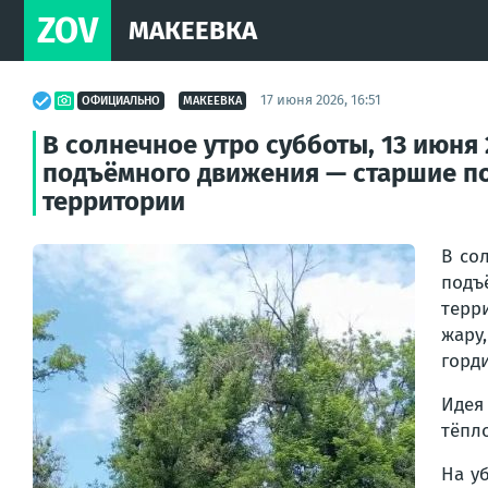
ZOV
МАКЕЕВКА
17 июня 2026, 16:51
ОФИЦИАЛЬНО
МАКЕЕВКА
В солнечное утро субботы, 13 июня
подъёмного движения — старшие п
территории
В со
подъ
терр
жару
горд
Идея
тёпл
На у