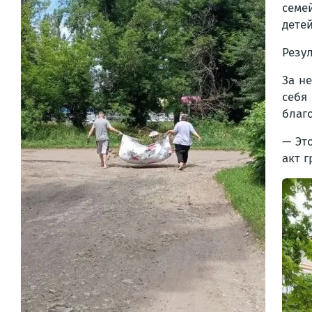
семе
детей
Резул
За н
себя
благо
— Эт
акт 