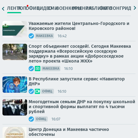
ЛЕНТА
ТОП
ОФИЦ.
ВИДЕО
СМИ
ВОЕНКОРЫ
МНЕНИЯ
ПАБЛИКИ
ФОТО
ЛОНГРИДЫ
Уважаемые жители Центрально-Городского и
Кировского районов!
16:42
МАКЕЕВКА
Спорт объединяет соседей!. Сегодня Макеевка
поддержала «Всероссийскую соседскую
зарядку» в рамках акции «Добрососедское
лето» проекта «Школа ЖКХ»
16:10
МАКЕЕВКА
В Республике запустили сервис «Навигатор
ДНР»
16:10
ОФИЦ.
Многодетным семьям ДНР на покупку школьной
и спортивной формы выплатят по 4 тысячи
рублей
16:07
ОФИЦ.
Центр Донецка и Макеевка частично
обесточены