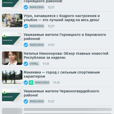
Горняцкого районов!
12:21
МАКЕЕВКА
Утро, начавшееся с бодрого настроения и
улыбок — это лучший заряд на весь день!
12:21
МАКЕЕВКА
Уважаемые жители Горняцкого и Кировского
районов!
11:57
МАКЕЕВКА
Наталья Никонорова: Обзор главных новостей
Республики за неделю:
11:31
ОФИЦ.
Макеевка — город с сильным спортивным
характером
11:31
МАКЕЕВКА
Уважаемые жители Червоногвардейского
района!
11:27
МАКЕЕВКА