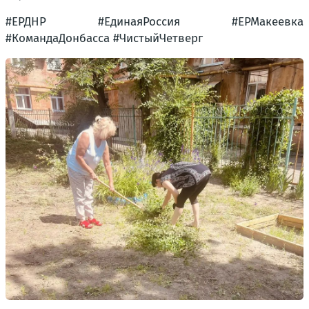
#ЕРДНР #ЕдинаяРоссия #ЕРМакеевка
#КомандаДонбасса #ЧистыйЧетверг