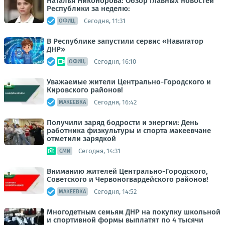
Наталья Никонорова: Обзор главных новостей
Республики за неделю:
Сегодня, 11:31
ОФИЦ.
В Республике запустили сервис «Навигатор
ДНР»
Сегодня, 16:10
ОФИЦ.
Уважаемые жители Центрально-Городского и
Кировского районов!
Сегодня, 16:42
МАКЕЕВКА
Получили заряд бодрости и энергии: День
работника физкультуры и спорта макеевчане
отметили зарядкой
Сегодня, 14:31
СМИ
Вниманию жителей Центрально-Городского,
Советского и Червоногвардейского районов!
Сегодня, 14:52
МАКЕЕВКА
Многодетным семьям ДНР на покупку школьной
и спортивной формы выплатят по 4 тысячи