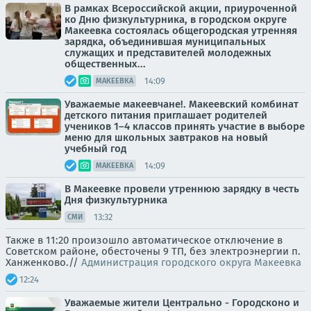
В рамках Всероссийской акции, приуроченной
ко Дню физкультурника, в городском округе
Макеевка состоялась общегородская утренняя
зарядка, объединившая муниципальных
служащих и представителей молодежных
общественных...
14:09
МАКЕЕВКА
Уважаемые макеевчане!. Макеевский комбинат
детского питания приглашает родителей
учеников 1–4 классов принять участие в выборе
меню для школьных завтраков на новый
учебный год
14:09
МАКЕЕВКА
В Макеевке провели утреннюю зарядку в честь
Дня физкультурника
13:32
СМИ
Также в 11:20 произошло автоматическое отключение в
Советском районе, обесточены 9 ТП, без электроэнергии п.
Ханженково.//
Администрация городского округа Макеевка
12:24
Уважаемые жители Центрально - Городсконо и