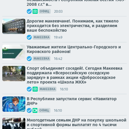
2008 г.г." в...
20:03
ОФИЦ.
Дорогие макеевчане!. Понимаем, как тяжело
приходится без электричества, и разделяем
ваше беспокойство
19:49
МАКЕЕВКА
Уважаемые жители Центрально-Городского и
Кировского районов!
16:42
МАКЕЕВКА
Спорт объединяет соседей!. Сегодня Макеевка
поддержала «Всероссийскую соседскую
зарядку» в рамках акции «Добрососедское
лето» проекта «Школа ЖКХ»
16:10
МАКЕЕВКА
В Республике запустили сервис «Навигатор
ДНР»
16:10
ОФИЦ.
Многодетным семьям ДНР на покупку школьной
и спортивной формы выплатят по 4 тысячи