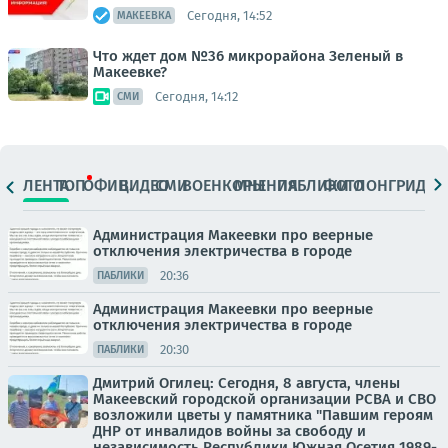
Сегодня, 14:52
МАКЕЕВКА
Что ждет дом №36 микрорайона Зеленый в
Макеевке?
Сегодня, 14:12
СМИ
ЛЕНТА
ТОП
ОФИЦ.
ВИДЕО
СМИ
ВОЕНКОРЫ
МНЕНИЯ
ПАБЛИКИ
ФОТО
ЛОНГРИДЫ
Администрация Макеевки про веерные
отключения электричества в городе
20:36
ПАБЛИКИ
Администрация Макеевки про веерные
отключения электричества в городе
20:30
ПАБЛИКИ
Дмитрий Огилец: Сегодня, 8 августа, члены
Макеевский городской организации РСВА и СВО
возложили цветы у памятника "Павшим героям
ДНР от инвалидов войны за свободу и
независимость Республики Южная Осетия 1989-