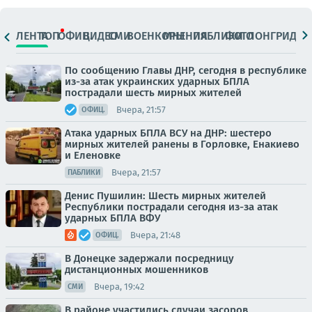
ЛЕНТА
ТОП
ОФИЦ.
ВИДЕО
СМИ
ВОЕНКОРЫ
МНЕНИЯ
ПАБЛИКИ
ФОТО
ЛОНГРИДЫ
По сообщению Главы ДНР, сегодня в республике
из-за атак украинских ударных БПЛА
пострадали шесть мирных жителей
Вчера, 21:57
ОФИЦ.
Атака ударных БПЛА ВСУ на ДНР: шестеро
мирных жителей ранены в Горловке, Енакиево
и Еленовке
Вчера, 21:57
ПАБЛИКИ
Денис Пушилин: Шесть мирных жителей
Республики пострадали сегодня из-за атак
ударных БПЛА ВФУ
Вчера, 21:48
ОФИЦ.
В Донецке задержали посредницу
дистанционных мошенников
Вчера, 19:42
СМИ
В районе участились случаи засоров