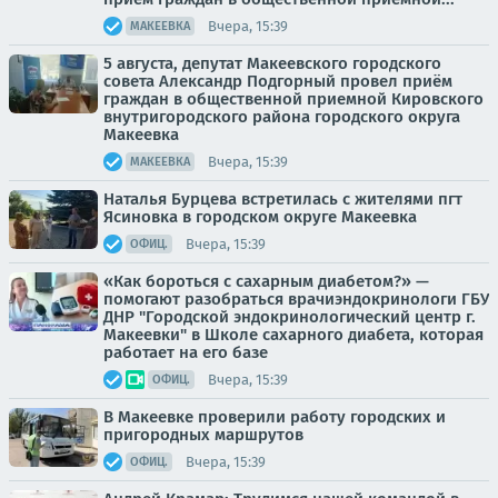
Вчера, 15:39
МАКЕЕВКА
5 августа, депутат Макеевского городского
совета Александр Подгорный провел приём
граждан в общественной приемной Кировского
внутригородского района городского округа
Макеевка
Вчера, 15:39
МАКЕЕВКА
Наталья Бурцева встретилась с жителями пгт
Ясиновка в городском округе Макеевка
Вчера, 15:39
ОФИЦ.
«Как бороться с сахарным диабетом?» —
помогают разобраться врачиэндокринологи ГБУ
ДНР "Городской эндокринологический центр г.
Макеевки" в Школе сахарного диабета, которая
работает на его базе
Вчера, 15:39
ОФИЦ.
В Макеевке проверили работу городских и
пригородных маршрутов
Вчера, 15:39
ОФИЦ.