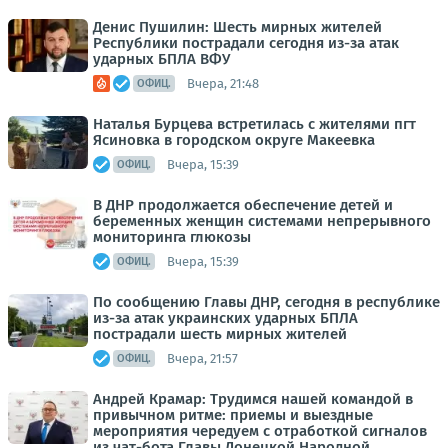
Денис Пушилин: Шесть мирных жителей
Республики пострадали сегодня из-за атак
ударных БПЛА ВФУ
Вчера, 21:48
ОФИЦ.
Наталья Бурцева встретилась с жителями пгт
Ясиновка в городском округе Макеевка
Вчера, 15:39
ОФИЦ.
В ДНР продолжается обеспечение детей и
беременных женщин системами непрерывного
мониторинга глюкозы
Вчера, 15:39
ОФИЦ.
По сообщению Главы ДНР, сегодня в республике
из-за атак украинских ударных БПЛА
пострадали шесть мирных жителей
Вчера, 21:57
ОФИЦ.
Андрей Крамар: Трудимся нашей командой в
привычном ритме: приемы и выездные
мероприятия чередуем с отработкой сигналов
из чат-бота Главы Донецкой Народной