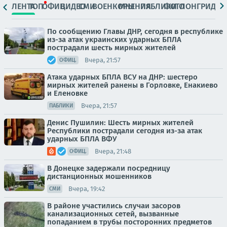
ЛЕНТА
ТОП
ОФИЦ.
ВИДЕО
СМИ
ВОЕНКОРЫ
МНЕНИЯ
ПАБЛИКИ
ФОТО
ЛОНГРИДЫ
По сообщению Главы ДНР, сегодня в республике
из-за атак украинских ударных БПЛА
пострадали шесть мирных жителей
Вчера, 21:57
ОФИЦ.
Атака ударных БПЛА ВСУ на ДНР: шестеро
мирных жителей ранены в Горловке, Енакиево
и Еленовке
Вчера, 21:57
ПАБЛИКИ
Денис Пушилин: Шесть мирных жителей
Республики пострадали сегодня из-за атак
ударных БПЛА ВФУ
Вчера, 21:48
ОФИЦ.
В Донецке задержали посредницу
дистанционных мошенников
Вчера, 19:42
СМИ
В районе участились случаи засоров
канализационных сетей, вызванные
попаданием в трубы посторонних предметов