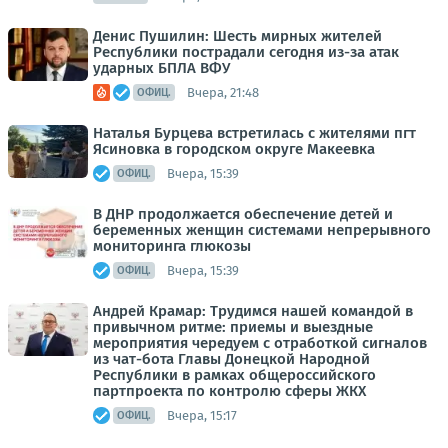
Денис Пушилин: Шесть мирных жителей
Республики пострадали сегодня из-за атак
ударных БПЛА ВФУ
Вчера, 21:48
ОФИЦ.
Наталья Бурцева встретилась с жителями пгт
Ясиновка в городском округе Макеевка
Вчера, 15:39
ОФИЦ.
В ДНР продолжается обеспечение детей и
беременных женщин системами непрерывного
мониторинга глюкозы
Вчера, 15:39
ОФИЦ.
Андрей Крамар: Трудимся нашей командой в
привычном ритме: приемы и выездные
мероприятия чередуем с отработкой сигналов
из чат-бота Главы Донецкой Народной
Республики в рамках общероссийского
партпроекта по контролю сферы ЖКХ
Вчера, 15:17
ОФИЦ.