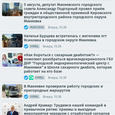
5 августа, депутат Макеевского городского
совета Александр Подгорный провел приём
граждан в общественной приемной Кировского
внутригородского района городского округа
Макеевка
Вчера, 15:39
МАКЕЕВКА
Наталья Бурцева встретилась с жителями пгт
Ясиновка в городском округе Макеевка
Вчера, 15:39
ОФИЦ.
«Как бороться с сахарным диабетом?» —
помогают разобраться врачиэндокринологи ГБУ
ДНР "Городской эндокринологический центр г.
Макеевки" в Школе сахарного диабета, которая
работает на его базе
Вчера, 15:39
ОФИЦ.
В Макеевке проверили работу городских и
пригородных маршрутов
Вчера, 15:39
ОФИЦ.
Андрей Крамар: Трудимся нашей командой в
привычном ритме: приемы и выездные
мероприятия чередуем с отработкой сигналов