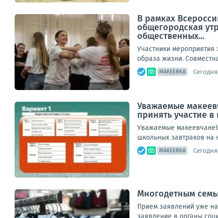
В рамках Всеросси
общегородская ут
общественных...
Участники мероприятия 
образа жизни. Совместна
Сегодня,
МАКЕЕВКА
Уважаемые макеевч
принять участие в
Уважаемые макеевчане!М
школьных завтраков на н
Сегодня,
МАКЕЕВКА
Многодетным семь
Прием заявлений уже на
заявление в органы соц