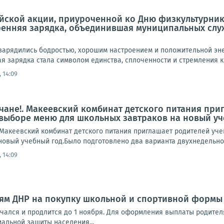
йской акции, приуроченной ко Дню физкультурника
ренняя зарядка, объединившая муниципальных слу
зарядились бодростью, хорошим настроением и положительной эне
я зарядка стала символом единства, сплоченности и стремления к.
 14:09
ане!. Макеевский комбинат детского питания приг
 выборе меню для школьных завтраков на новый у
акеевский комбинат детского питания приглашает родителей учен
овый учебный год.Было подготовлено два варианта двухнедельного
 14:09
ям ДНР на покупку школьной и спортивной формы 
чался и продлится до 1 ноября. Для оформления выплаты родите
иальной защиты населения...