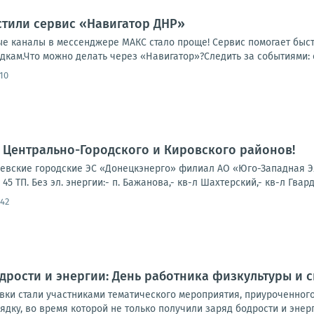
стили сервис «Навигатор ДНР»
ые каналы в мессенджере МАКС стало проще! Сервис помогает быс
ам.Что можно делать через «Навигатор»?Следить за событиями: о
10
 Центрально-Городского и Кировского районов!
вские городские ЭС «Донецкэнерго» филиал АО «Юго-Западная Эл
5 ТП. Без эл. энергии:- п. Бажанова,- кв-л Шахтерский,- кв-л Гварде
:42
дрости и энергии: День работника физкультуры и 
вки стали участниками тематического мероприятия, приуроченного
ядку, во время которой не только получили заряд бодрости и энерги