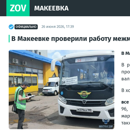
ZOV
МАКЕЕВКА
26 июня 2026, 17:39
ОФИЦИАЛЬНО
В Макеевке проверили работу меж
В М
В р
про
вал
В х
все
96,
мар
так