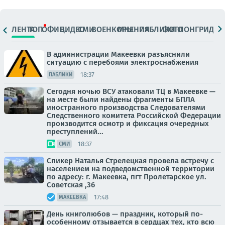
ЛЕНТА
ТОП
ОФИЦ.
ВИДЕО
СМИ
ВОЕНКОРЫ
МНЕНИЯ
ПАБЛИКИ
ФОТО
ЛОНГРИДЫ
В администрации Макеевки разъяснили
ситуацию с перебоями электроснабжения
18:37
ПАБЛИКИ
Сегодня ночью ВСУ атаковали ТЦ в Макеевке —
на месте были найдены фрагменты БПЛА
иностранного производства Следователями
Следственного комитета Российской Федерации
производится осмотр и фиксация очередных
преступлений...
18:37
СМИ
Спикер Наталья Стрелецкая провела встречу с
населением на подведомственной территории
по адресу: г. Макеевка, пгт Пролетарское ул.
Советская ,36
17:48
МАКЕЕВКА
День книголюбов — праздник, который по-
особенному отзывается в сердцах тех, кто всю