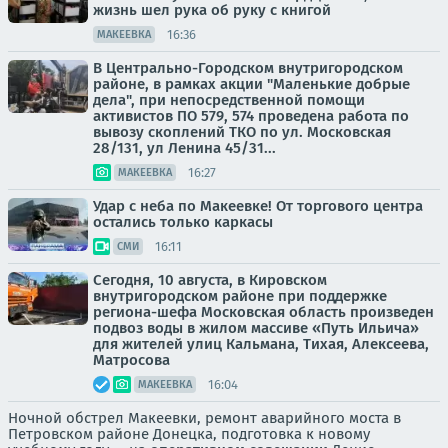
жизнь шел рука об руку с книгой
16:36
МАКЕЕВКА
В Центрально-Городском внутригородском
районе, в рамках акции "Маленькие добрые
дела", при непосредственной помощи
активистов ПО 579, 574 проведена работа по
вывозу скоплений ТКО по ул. Московская
28/131, ул Ленина 45/31...
16:27
МАКЕЕВКА
Удар с неба по Макеевке! От торгового центра
остались только каркасы
16:11
СМИ
Сегодня, 10 августа, в Кировском
внутригородском районе при поддержке
региона-шефа Московская область произведен
подвоз воды в жилом массиве «Путь Ильича»
для жителей улиц Кальмана, Тихая, Алексеева,
Матросова
16:04
МАКЕЕВКА
Ночной обстрел Макеевки, ремонт аварийного моста в
Петровском районе Донецка, подготовка к новому