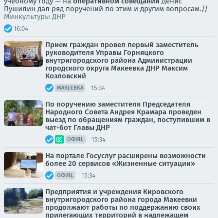
учебному году — на
оперативном совещании
Денис
Пушилин дал ряд поручений по этим и другим вопросам.//
Минкультуры ДНР
16:04
Прием граждан провел первый заместитель
руководителя Управы Горняцкого
внутригородского района Администрации
городского округа Макеевка ДНР Максим
Козловский
15:34
МАКЕЕВКА
По поручению заместителя Председателя
Народного Совета Андрея Крамара проведен
выезд по обращениям граждан, поступившим в
чат-бот Главы ДНР
15:34
ОФИЦ.
На портале Госуслуг расширены возможности
более 20 сервисов «Жизненные ситуации»
15:34
ОФИЦ.
Предприятия и учреждения Кировского
внутригородского района города Макеевки
продолжают работы по поддержанию своих
прилегающих территорий в надлежащем