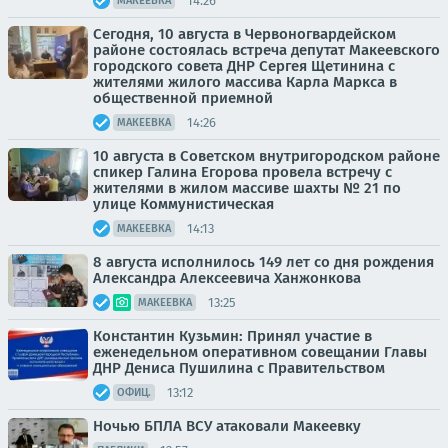
14:26
МАКЕЕВКА
Сегодня, 10 августа в Червоногвардейском
районе состоялась встреча депутат Макеевского
городского совета ДНР Сергея Щетинина с
жителями жилого массива Карла Маркса в
общественной приемной
14:26
МАКЕЕВКА
10 августа в Советском внутригородском районе
спикер Галина Егорова провела встречу с
жителями в жилом массиве шахты № 21 по
улице Коммунистическая
14:13
МАКЕЕВКА
8 августа исполнилось 149 лет со дня рождения
Александра Алексеевича Ханжонкова
13:25
МАКЕЕВКА
Константин Кузьмин: Принял участие в
еженедельном оперативном совещании Главы
ДНР Дениса Пушилина с Правительством
13:12
ОФИЦ.
Ночью БПЛА ВСУ атаковали Макеевку