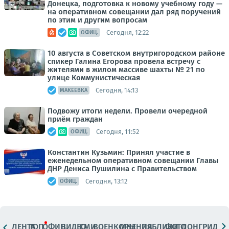
Донецка, подготовка к новому учебному году —
на оперативном совещании дал ряд поручений
по этим и другим вопросам
Сегодня, 12:22
ОФИЦ.
10 августа в Советском внутригородском районе
спикер Галина Егорова провела встречу с
жителями в жилом массиве шахты № 21 по
улице Коммунистическая
Сегодня, 14:13
МАКЕЕВКА
Подвожу итоги недели. Провели очередной
приём граждан
Сегодня, 11:52
ОФИЦ.
Константин Кузьмин: Принял участие в
еженедельном оперативном совещании Главы
ДНР Дениса Пушилина с Правительством
Сегодня, 13:12
ОФИЦ.
ЛЕНТА
ТОП
ОФИЦ.
ВИДЕО
СМИ
ВОЕНКОРЫ
МНЕНИЯ
ПАБЛИКИ
ФОТО
ЛОНГРИДЫ