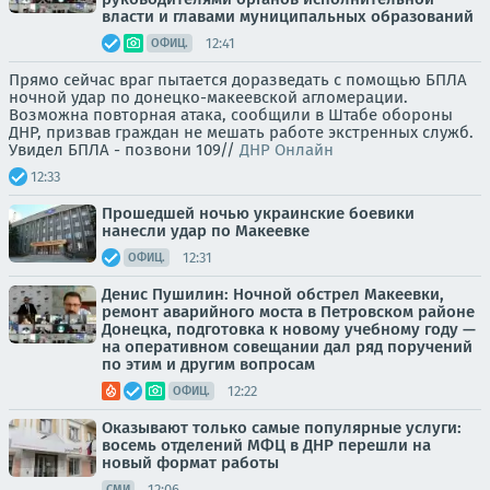
власти и главами муниципальных образований
12:41
ОФИЦ.
Прямо сейчас враг пытается доразведать с помощью БПЛА
ночной удар по донецко-макеевской агломерации.
Возможна повторная атака, сообщили в Штабе обороны
ДНР, призвав граждан не мешать работе экстренных служб.
Увидел БПЛА - позвони 109//
ДНР Онлайн
12:33
Прошедшей ночью украинские боевики
нанесли удар по Макеевке
12:31
ОФИЦ.
Денис Пушилин: Ночной обстрел Макеевки,
ремонт аварийного моста в Петровском районе
Донецка, подготовка к новому учебному году —
на оперативном совещании дал ряд поручений
по этим и другим вопросам
12:22
ОФИЦ.
Оказывают только самые популярные услуги:
восемь отделений МФЦ в ДНР перешли на
новый формат работы
12:06
СМИ