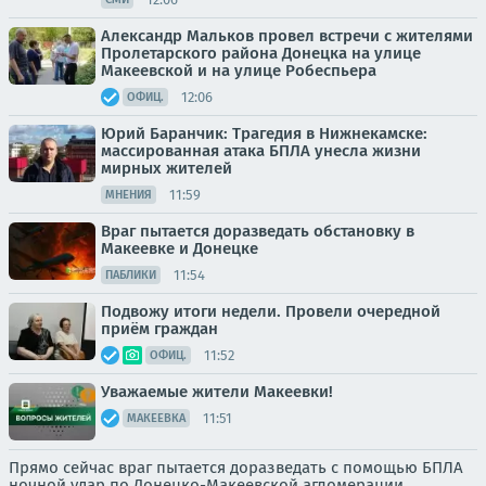
Александр Мальков провел встречи с жителями
Пролетарского района Донецка на улице
Макеевской и на улице Робеспьера
12:06
ОФИЦ.
Юрий Баранчик: Трагедия в Нижнекамске:
массированная атака БПЛА унесла жизни
мирных жителей
11:59
МНЕНИЯ
Враг пытается доразведать обстановку в
Макеевке и Донецке
11:54
ПАБЛИКИ
Подвожу итоги недели. Провели очередной
приём граждан
11:52
ОФИЦ.
Уважаемые жители Макеевки!
11:51
МАКЕЕВКА
Прямо сейчас враг пытается доразведать с помощью БПЛА
ночной удар по Донецко-Макеевской агломерации.