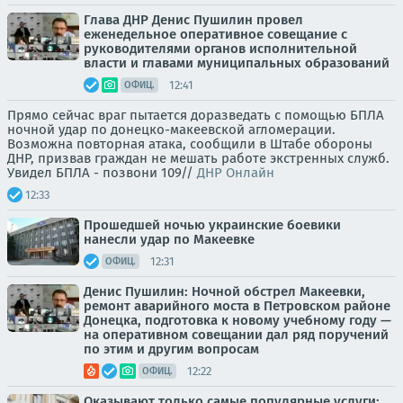
Глава ДНР Денис Пушилин провел
еженедельное оперативное совещание с
руководителями органов исполнительной
власти и главами муниципальных образований
12:41
ОФИЦ.
Прямо сейчас враг пытается доразведать с помощью БПЛА
ночной удар по донецко-макеевской агломерации.
Возможна повторная атака, сообщили в Штабе обороны
ДНР, призвав граждан не мешать работе экстренных служб.
Увидел БПЛА - позвони 109//
ДНР Онлайн
12:33
Прошедшей ночью украинские боевики
нанесли удар по Макеевке
12:31
ОФИЦ.
Денис Пушилин: Ночной обстрел Макеевки,
ремонт аварийного моста в Петровском районе
Донецка, подготовка к новому учебному году —
на оперативном совещании дал ряд поручений
по этим и другим вопросам
12:22
ОФИЦ.
Оказывают только самые популярные услуги: