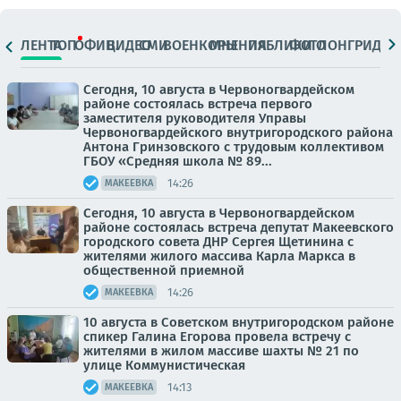
ЛЕНТА
ТОП
ОФИЦ.
ВИДЕО
СМИ
ВОЕНКОРЫ
МНЕНИЯ
ПАБЛИКИ
ФОТО
ЛОНГРИДЫ
Сегодня, 10 августа в Червоногвардейском
районе состоялась встреча первого
заместителя руководителя Управы
Червоногвардейского внутригородского района
Антона Гринзовского с трудовым коллективом
ГБОУ «Средняя школа № 89...
14:26
МАКЕЕВКА
Сегодня, 10 августа в Червоногвардейском
районе состоялась встреча депутат Макеевского
городского совета ДНР Сергея Щетинина с
жителями жилого массива Карла Маркса в
общественной приемной
14:26
МАКЕЕВКА
10 августа в Советском внутригородском районе
спикер Галина Егорова провела встречу с
жителями в жилом массиве шахты № 21 по
улице Коммунистическая
14:13
МАКЕЕВКА