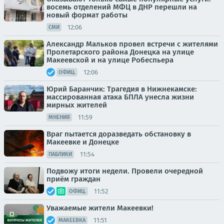
восемь отделений МФЦ в ДНР перешли на
новый формат работы
12:06
СМИ
Александр Мальков провел встречи с жителями
Пролетарского района Донецка на улице
Макеевской и на улице Робеспьера
12:06
ОФИЦ.
Юрий Баранчик: Трагедия в Нижнекамске:
массированная атака БПЛА унесла жизни
мирных жителей
11:59
МНЕНИЯ
Враг пытается доразведать обстановку в
Макеевке и Донецке
11:54
ПАБЛИКИ
Подвожу итоги недели. Провели очередной
приём граждан
11:52
ОФИЦ.
Уважаемые жители Макеевки!
11:51
МАКЕЕВКА