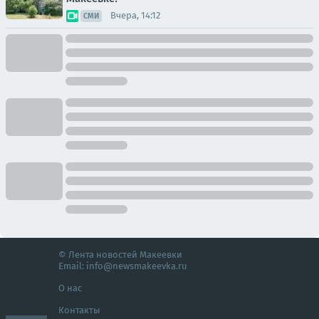
Вчера, 14:12
СМИ
© Лента новостей Макеевки
Email:
info@newsmakeevka.ru
О нас
Контакты