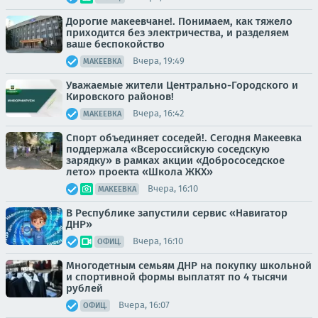
Дорогие макеевчане!. Понимаем, как тяжело
приходится без электричества, и разделяем
ваше беспокойство
Вчера, 19:49
МАКЕЕВКА
Уважаемые жители Центрально-Городского и
Кировского районов!
Вчера, 16:42
МАКЕЕВКА
Спорт объединяет соседей!. Сегодня Макеевка
поддержала «Всероссийскую соседскую
зарядку» в рамках акции «Добрососедское
лето» проекта «Школа ЖКХ»
Вчера, 16:10
МАКЕЕВКА
В Республике запустили сервис «Навигатор
ДНР»
Вчера, 16:10
ОФИЦ.
Многодетным семьям ДНР на покупку школьной
и спортивной формы выплатят по 4 тысячи
рублей
Вчера, 16:07
ОФИЦ.