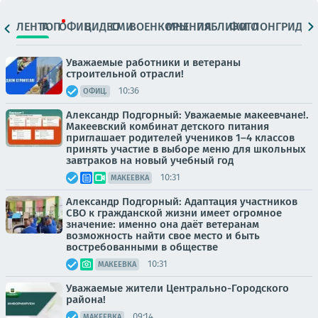
ЛЕНТА
ТОП
ОФИЦ.
ВИДЕО
СМИ
ВОЕНКОРЫ
МНЕНИЯ
ПАБЛИКИ
ФОТО
ЛОНГРИДЫ
Уважаемые работники и ветераны
строительной отрасли!
10:36
ОФИЦ.
Александр Подгорный: Уважаемые макеевчане!.
Макеевский комбинат детского питания
приглашает родителей учеников 1–4 классов
принять участие в выборе меню для школьных
завтраков на новый учебный год
10:31
МАКЕЕВКА
Александр Подгорный: Адаптация участников
СВО к гражданской жизни имеет огромное
значение: именно она даёт ветеранам
возможность найти свое место и быть
востребованными в обществе
10:31
МАКЕЕВКА
Уважаемые жители Центрально-Городского
района!
09:14
МАКЕЕВКА