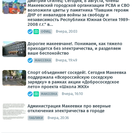
Дмитрий Огилец: Сегодня, 8 августа, члены
Макеевский городской организации РСВА и СВО
возложили цветы у памятника "Павшим героям
ДНР от инвалидов войны за свободу и
независимость Республики Южная Осетия 1989-
2008 г.г." в...
Вчера, 20:03
ОФИЦ.
Дорогие макеевчане!. Понимаем, как тяжело
приходится без электричества, и разделяем
ваше беспокойство
Вчера, 19:49
МАКЕЕВКА
Спорт объединяет соседей!. Сегодня Макеевка
поддержала «Всероссийскую соседскую
зарядку» в рамках акции «Добрососедское
лето» проекта «Школа ЖКХ»
Вчера, 16:10
МАКЕЕВКА
Администрация Макеевки про веерные
отключения электричества в городе
Вчера, 20:36
ПАБЛИКИ