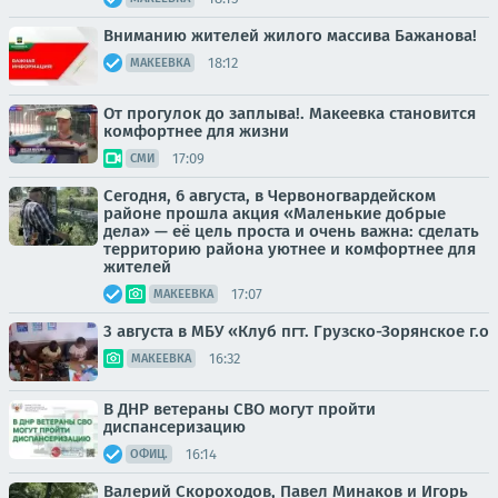
Вниманию жителей жилого массива Бажанова!
18:12
МАКЕЕВКА
От прогулок до заплыва!. Макеевка становится
комфортнее для жизни
17:09
СМИ
Сегодня, 6 августа, в Червоногвардейском
районе прошла акция «Маленькие добрые
дела» — её цель проста и очень важна: сделать
территорию района уютнее и комфортнее для
жителей
17:07
МАКЕЕВКА
3 августа в МБУ «Клуб пгт. Грузско-Зорянское г.о
16:32
МАКЕЕВКА
В ДНР ветераны СВО могут пройти
диспансеризацию
16:14
ОФИЦ.
Валерий Скороходов, Павел Минаков и Игорь