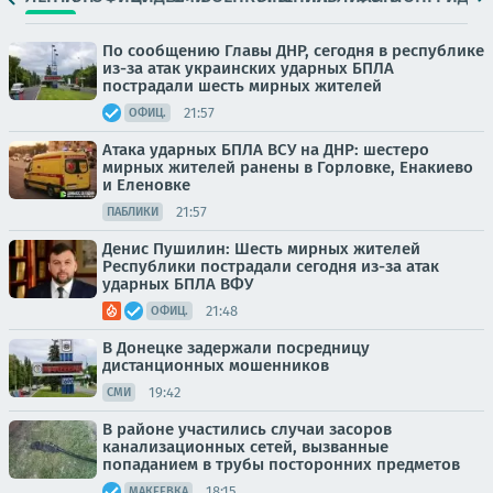
По сообщению Главы ДНР, сегодня в республике
из-за атак украинских ударных БПЛА
пострадали шесть мирных жителей
21:57
ОФИЦ.
Атака ударных БПЛА ВСУ на ДНР: шестеро
мирных жителей ранены в Горловке, Енакиево
и Еленовке
21:57
ПАБЛИКИ
Денис Пушилин: Шесть мирных жителей
Республики пострадали сегодня из-за атак
ударных БПЛА ВФУ
21:48
ОФИЦ.
В Донецке задержали посредницу
дистанционных мошенников
19:42
СМИ
В районе участились случаи засоров
канализационных сетей, вызванные
попаданием в трубы посторонних предметов
18:15
МАКЕЕВКА