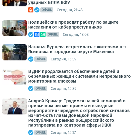
ударных БПЛА ВФУ
Сегодня, 21:48
ОФИЦ.
Полицейские проводят работу по защите
населения от киберпреступников
Сегодня, 13:08
ОФИЦ.
Наталья Бурцева встретилась с жителями пгт
Ясиновка в городском округе Макеевка
Сегодня, 15:39
ОФИЦ.
В ДНР продолжается обеспечение детей и
беременных женщин системами непрерывного
мониторинга глюкозы
Сегодня, 15:39
ОФИЦ.
Андрей Крамар: Трудимся нашей командой в
привычном ритме: приемы и выездные
мероприятия чередуем с отработкой сигналов
из чат-бота Главы Донецкой Народной
Республики в рамках общероссийского
партпроекта по контролю сферы ЖКХ
Сегодня, 15:17
ОФИЦ.