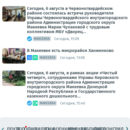
Сегодня, 6 августа в Червоногвардейском
районе состоялась встреча руководителя
Управы Червоногвардейского внутригородского
района Администрации городского округа
Макеевка Марии Чулаковой с трудовым
коллективом МБУ «Дворец...
Сегодня, 15:09
МАКЕЕВКА
В Макеевке есть микрорайон Ханженково
Сегодня, 13:08
МАКЕЕВКА
Сегодня, 6 августа, в рамках акции «Чистый
четверг», сотрудниками Управы Кировского
внутригородского района Администрации
городского округа Макеевка Донецкой
Народной Республики и Государственного
казенного дошкольного...
Сегодня, 15:40
МАКЕЕВКА
ЛЕНТА
ТОП
ОФИЦ.
ВИДЕО
СМИ
ВОЕНКОРЫ
МНЕНИЯ
ПАБЛИКИ
ФОТО
ЛОНГРИДЫ