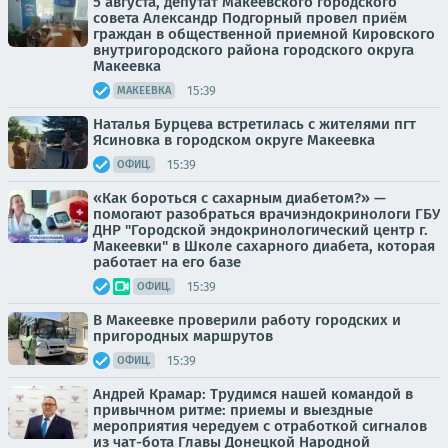
5 августа, депутат Макеевского городского
совета Александр Подгорный провел приём
граждан в общественной приемной Кировского
внутригородского района городского округа
Макеевка
15:39
МАКЕЕВКА
Наталья Бурцева встретилась с жителями пгт
Ясиновка в городском округе Макеевка
15:39
ОФИЦ.
«Как бороться с сахарным диабетом?» —
помогают разобраться врачиэндокринологи ГБУ
ДНР "Городской эндокринологический центр г.
Макеевки" в Школе сахарного диабета, которая
работает на его базе
15:39
ОФИЦ.
В Макеевке проверили работу городских и
пригородных маршрутов
15:39
ОФИЦ.
Андрей Крамар: Трудимся нашей командой в
привычном ритме: приемы и выездные
мероприятия чередуем с отработкой сигналов
из чат-бота Главы Донецкой Народной