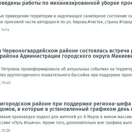
ведены работы по механизированной уборке проез
целью приведения территории в надлежащее санитарное состояние
е проезжей части автодороги по ул. Кирова.#чистая_страна #горо
 14:14
а в Червоногвардейском районе состоялась встреч
 района Администрации городского округа Макеев
 Петровна проинформировала об актуальных событиях на территор
во круглогодичного плавательного бассейна при поддержке проект
 15:40
ригородском районе при поддержке региона-шефа 
домов, в которые в установленный графиком день 
заявкам произведен подвоз для жителей ул. 8 Марта в жилом массив
ссиве «Путь Ильича». Кроме того, дополнительно вне графика выпо
 15:28