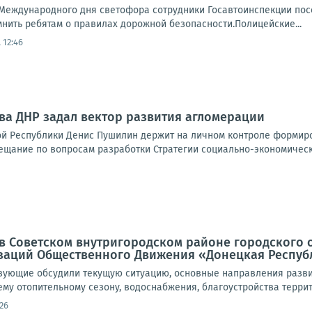
Международного дня светофора сотрудники Госавтоинспекции пос
нить ребятам о правилах дорожной безопасности.Полицейские...
 12:46
ава ДНР задал вектор развития агломерации
й Республики Денис Пушилин держит на личном контроле формиро
ещание по вопросам разработки Стратегии социально-экономическо
а, в Советском внутригородском районе городского
заций Общественного Движения «Донецкая Респуб
твующие обсудили текущую ситуацию, основные направления разви
му отопительному сезону, водоснабжения, благоустройства террито
26