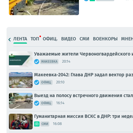
ЛЕНТА
ТОП
ОФИЦ.
ВИДЕО
СМИ
ВОЕНКОРЫ
МНЕ
Уважаемые жители Червоногвардейского и
20:14
МАКЕЕВКА
Макеевка-2042: Глава ДНР задал вектор р
20:10
ОФИЦ.
Выезд на полосу встречного движения ста
16:14
ОФИЦ.
Гуманитарная миссия ВСКС в ДНР: три неде
16:08
СМИ