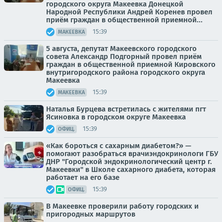
городского округа Макеевка Донецкой
Народной Республики Андрей Коренев провел
приём граждан в общественной приемной...
15:39
МАКЕЕВКА
5 августа, депутат Макеевского городского
совета Александр Подгорный провел приём
граждан в общественной приемной Кировского
внутригородского района городского округа
Макеевка
15:39
МАКЕЕВКА
Наталья Бурцева встретилась с жителями пгт
Ясиновка в городском округе Макеевка
15:39
ОФИЦ.
«Как бороться с сахарным диабетом?» —
помогают разобраться врачиэндокринологи ГБУ
ДНР "Городской эндокринологический центр г.
Макеевки" в Школе сахарного диабета, которая
работает на его базе
15:39
ОФИЦ.
В Макеевке проверили работу городских и
пригородных маршрутов