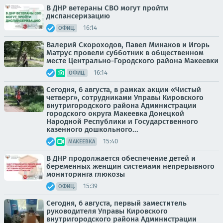
В ДНР ветераны СВО могут пройти
диспансеризацию
16:14
ОФИЦ.
Валерий Скороходов, Павел Минаков и Игорь
Матрус провели субботник в общественном
месте Центрально-Городского района Макеевки
16:14
ОФИЦ.
Сегодня, 6 августа, в рамках акции «Чистый
четверг», сотрудниками Управы Кировского
внутригородского района Администрации
городского округа Макеевка Донецкой
Народной Республики и Государственного
казенного дошкольного...
15:40
МАКЕЕВКА
В ДНР продолжается обеспечение детей и
беременных женщин системами непрерывного
мониторинга глюкозы
15:39
ОФИЦ.
Сегодня, 6 августа, первый заместитель
руководителя Управы Кировского
внутригородского района Администрации