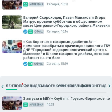
Сегодня, 16:32
МАКЕЕВКА
Валерий Скороходов, Павел Минаков и Игорь
Матрус провели субботник в общественном
месте Центрально-Городского района Макеевки
Сегодня, 16:14
ОФИЦ.
«Как бороться с сахарным диабетом?» —
помогают разобраться врачиэндокринологи ГБУ
ДНР "Городской эндокринологический центр г.
Макеевки" в Школе сахарного диабета, которая
работает на его базе
Сегодня, 15:39
ОФИЦ.
ЛЕНТА
ТОП
ОФИЦ.
ВИДЕО
СМИ
ВОЕНКОРЫ
МНЕНИЯ
ПАБЛИКИ
ФОТО
ЛОНГРИДЫ
3 августа в МБУ «Клуб пгт. Грузско-Зорянское г.о
16:32
МАКЕЕВКА