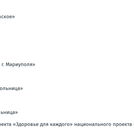
вское»
г. Мариуполя»
больница»
льница»
екта «Здоровье для каждого» национального проекта