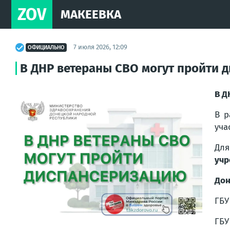
ZOV
МАКЕЕВКА
7 июля 2026, 12:09
ОФИЦИАЛЬНО
В ДНР ветераны СВО могут пройти 
В Д
В р
уча
Для
учр
Дон
ГБУ
ГБУ