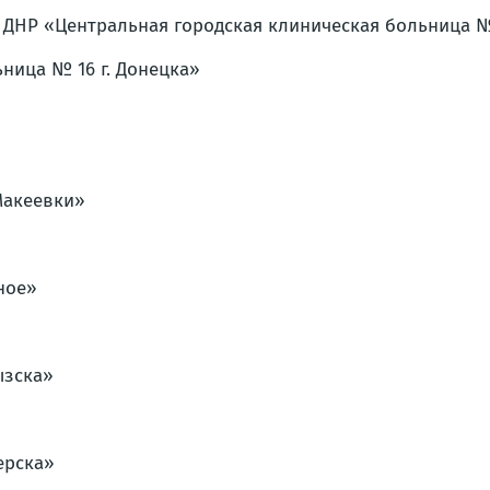
 ДНР «Центральная городская клиническая больница №
ница № 16 г. Донецка»
Макеевки»
ное»
ызска»
ерска»