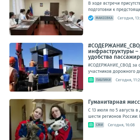
В ходе встречи присутс
подготовки к предстояще
Сегодня, 13:
МАКЕЕВКА
#СОДЕРЖАНИЕ_СВОД
инфраструктуры – 
удобства пассажиро
#СОДЕРЖАНИЕ_СВОД за су
участников дорожного д
Сегодня, 11:2
ПАБЛИКИ
Гуманитарная мисс
С 13 июля по 5 августа 
шести регионов России: 
Сегодня, 16:08
СМИ