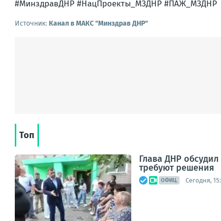
#МинздравДНР #НацПроекты_МЗДНР #ПАЖ_МЗДНР
Источник:
Канал в МАКС "Минздрав ДНР"
Топ
Глава ДНР обсуди
требуют решения
Сегодня, 15:
ОФИЦ.