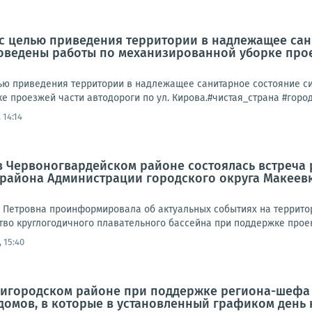
а, с целью приведения территории в надлежащее с
ведены работы по механизированной уборке проез
целью приведения территории в надлежащее санитарное состояние
е проезжей части автодороги по ул. Кирова.#чистая_страна #горо
 14:14
а в Червоногвардейском районе состоялась встреч
 района Администрации городского округа Макеев
 Петровна проинформировала об актуальных событиях на территор
во круглогодичного плавательного бассейна при поддержке проект
 15:40
ригородском районе при поддержке региона-шефа 
домов, в которые в установленный графиком день 