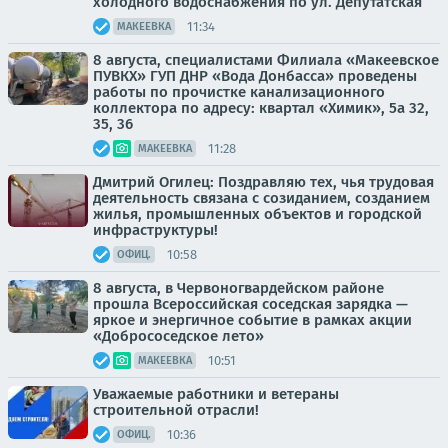
холодного водоснабжения по ул. Депутатская
11:34
МАКЕЕВКА
8 августа, специалистами Филиала «Макеевское
ПУВКХ» ГУП ДНР «Вода Донбасса» проведены
работы по прочистке канализационного
коллектора по адресу: квартал «Химик», 5а 32,
35, 36
11:28
МАКЕЕВКА
Дмитрий Огилец: Поздравляю тех, чья трудовая
деятельность связана с созиданием, созданием
жилья, промышленных объектов и городской
инфраструктуры!
10:58
ОФИЦ.
8 августа, в Червоногвардейском районе
прошла Всероссийская соседская зарядка —
яркое и энергичное событие в рамках акции
«Добрососедское лето»
10:51
МАКЕЕВКА
Уважаемые работники и ветераны
строительной отрасли!
10:36
ОФИЦ.