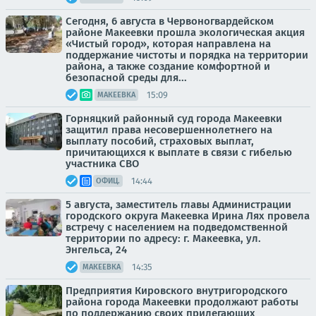
Сегодня, 6 августа в Червоногвардейском
районе Макеевки прошла экологическая акция
«Чистый город», которая направлена на
поддержание чистоты и порядка на территории
района, а также создание комфортной и
безопасной среды для...
15:09
МАКЕЕВКА
Горняцкий районный суд города Макеевки
защитил права несовершеннолетнего на
выплату пособий, страховых выплат,
причитающихся к выплате в связи с гибелью
участника СВО
14:44
ОФИЦ.
5 августа, заместитель главы Администрации
городского округа Макеевка Ирина Лях провела
встречу с населением на подведомственной
территории по адресу: г. Макеевка, ул.
Энгельса, 24
14:35
МАКЕЕВКА
Предприятия Кировского внутригородского
района города Макеевки продолжают работы
по поддержанию своих прилегающих