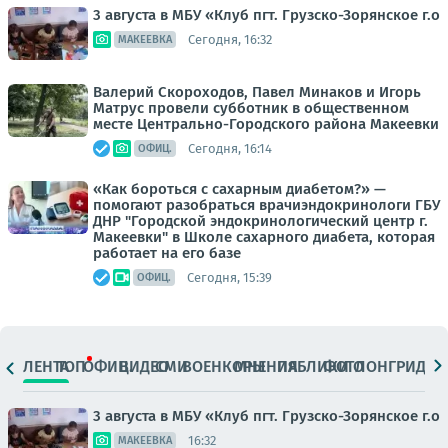
3 августа в МБУ «Клуб пгт. Грузско-Зорянское г.о
Сегодня, 16:32
МАКЕЕВКА
Валерий Скороходов, Павел Минаков и Игорь
Матрус провели субботник в общественном
месте Центрально-Городского района Макеевки
Сегодня, 16:14
ОФИЦ.
«Как бороться с сахарным диабетом?» —
помогают разобраться врачиэндокринологи ГБУ
ДНР "Городской эндокринологический центр г.
Макеевки" в Школе сахарного диабета, которая
работает на его базе
Сегодня, 15:39
ОФИЦ.
ЛЕНТА
ТОП
ОФИЦ.
ВИДЕО
СМИ
ВОЕНКОРЫ
МНЕНИЯ
ПАБЛИКИ
ФОТО
ЛОНГРИДЫ
3 августа в МБУ «Клуб пгт. Грузско-Зорянское г.о
16:32
МАКЕЕВКА