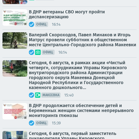
В ДНР ветераны СВО могут пройти
диспансеризацию
16:14
ОФИЦ.
Валерий Скороходов, Павел Минаков и Игорь
Матрус провели субботник в общественном
месте Центрально-Городского района Макеевки
16:14
ОФИЦ.
Сегодня, 6 августа, в рамках акции «Чистый
четверг», сотрудниками Управы Кировского
внутригородского района Администрации
городского округа Макеевка Донецкой
Народной Республики и Государственного
казенного дошкольного...
15:40
МАКЕЕВКА
В ДНР продолжается обеспечение детей и
беременных женщин системами непрерывного
мониторинга глюкозы
15:39
ОФИЦ.
Сегодня, 6 августа, первый заместитель
руководителя Управы Кировского