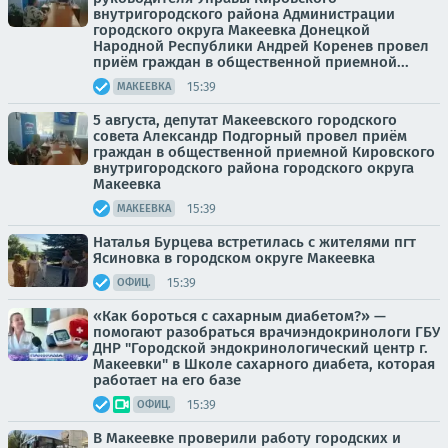
внутригородского района Администрации
городского округа Макеевка Донецкой
Народной Республики Андрей Коренев провел
приём граждан в общественной приемной...
15:39
МАКЕЕВКА
5 августа, депутат Макеевского городского
совета Александр Подгорный провел приём
граждан в общественной приемной Кировского
внутригородского района городского округа
Макеевка
15:39
МАКЕЕВКА
Наталья Бурцева встретилась с жителями пгт
Ясиновка в городском округе Макеевка
15:39
ОФИЦ.
«Как бороться с сахарным диабетом?» —
помогают разобраться врачиэндокринологи ГБУ
ДНР "Городской эндокринологический центр г.
Макеевки" в Школе сахарного диабета, которая
работает на его базе
15:39
ОФИЦ.
В Макеевке проверили работу городских и