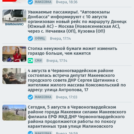
Вчера, 18:36
МАКЕЕВКА
Уважаемые пассажиры!. "Автовокзалы
Донбасса" информируют с 10 августа
организован новый рейс по маршруту Донецк
(Южный АС) – Москва (Новоясеневская АС),
через с. Нечаевка (ОП), Кузовка (ОП)
Вчера, 17:14
ОФИЦ.
Стопка ненужной бумаги может изменить
гораздо больше, чем кажется
Вчера, 17:14
СМИ
4 августа в Червоногвардейском районе
состоялась встреча депутат Макеевского
городского совета ДНР Сергея Щетинина с
жителями жилого массива Комсомольский по
адресу: улица Антропова, 17
Вчера, 17:03
МАКЕЕВКА
Сегодня, 5 августа в Червоногвардейском
районе города Макеевки силами Макеевского
филиала ЕРФ МКД ДНР Червоногвардейского
района продолжаются работы по покосу
карантинных трав улице Малиновского
Вчера, 16:59
МАКЕЕВКА