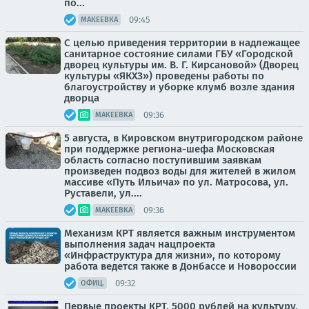
по...
09:45
МАКЕЕВКА
С целью приведения территории в надлежащее
санитарное состояние силами ГБУ «Городской
дворец культуры им. В. Г. Кирсановой» (Дворец
культуры «ЯКХЗ») проведены работы по
благоустройству и уборке клумб возле здания
дворца
09:36
МАКЕЕВКА
5 августа, в Кировском внутригородском районе
при поддержке региона-шефа Московская
область согласно поступившим заявкам
произведен подвоз воды для жителей в жилом
массиве «Путь Ильича» по ул. Матросова, ул.
Руставели, ул....
09:36
МАКЕЕВКА
Механизм КРТ является важным инструментом
выполнения задач нацпроекта
«Инфраструктура для жизни», по которому
работа ведется также в Донбассе и Новороссии
09:32
ОФИЦ.
Первые проекты КРТ, 5000 рублей на культуру,