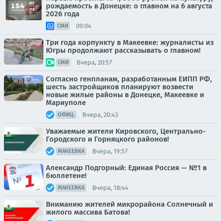
рождаемость в Донецке: о главном на 6 августа
2026 года
09:04
СМИ
Три года корпункту в Макеевке: журналисты из
Югры продолжают рассказывать о главном!
Вчера, 20:57
СМИ
Согласно генпланам, разработанным ЕИПП РФ,
шесть застройщиков планируют возвести
новые жилые районы в Донецке, Макеевке и
Мариуполе
Вчера, 20:43
ОФИЦ.
Уважаемые жители Кировского, Центрально-
Городского и Горняцкого районов!
Вчера, 19:57
МАКЕЕВКА
Александр Подгорный: Единая Россия — №1 в
бюллетене!
Вчера, 18:44
МАКЕЕВКА
Вниманию жителей микрорайона Солнечный и
жилого массива Батова!