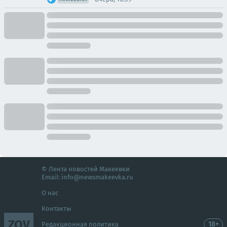
© Лента новостей Макеевки
Email:
info@newsmakeevka.ru
О нас
Контакты
ZOV
18+
Редакционная политика