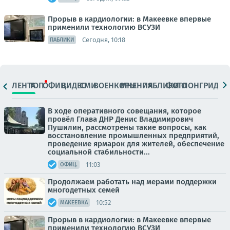
Прорыв в кардиологии: в Макеевке впервые
применили технологию ВСУЗИ
Сегодня, 10:18
ПАБЛИКИ
ЛЕНТА
ТОП
ОФИЦ.
ВИДЕО
СМИ
ВОЕНКОРЫ
МНЕНИЯ
ПАБЛИКИ
ФОТО
ЛОНГРИДЫ
В ходе оперативного совещания, которое
провёл Глава ДНР Денис Владимирович
Пушилин, рассмотрены такие вопросы, как
восстановление промышленных предприятий,
проведение ярмарок для жителей, обеспечение
социальной стабильности...
11:03
ОФИЦ.
Продолжаем работать над мерами поддержки
многодетных семей
10:52
МАКЕЕВКА
Прорыв в кардиологии: в Макеевке впервые
применили технологию ВСУЗИ